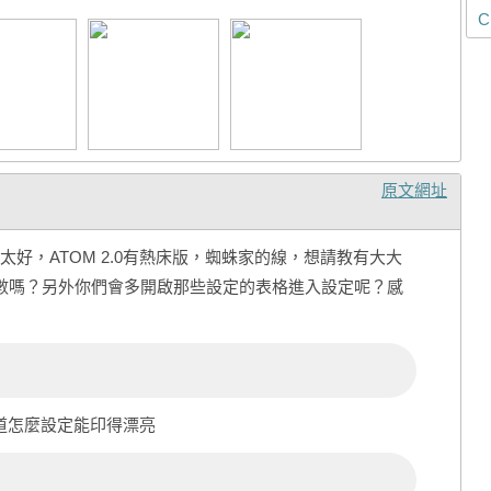
C
原文網址
好，ATOM 2.0有熱床版，蜘蛛家的線，想請教有大大
列印參數嗎？另外你們會多開啟那些設定的表格進入設定呢？感
知道怎麼設定能印得漂亮