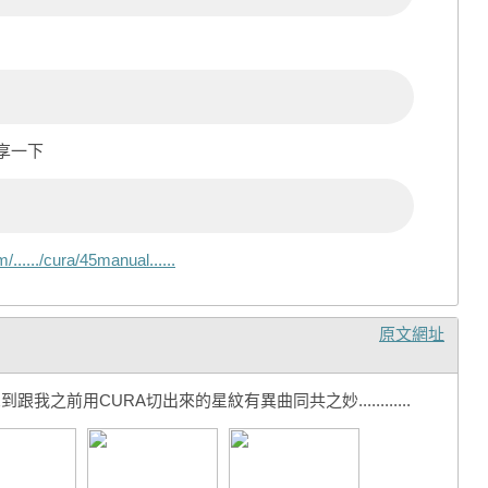
享一下
...../cura/45manual......
原文網址
想到跟我之前用CURA切出來的星紋有異曲同共之妙............