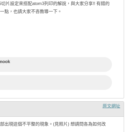
.5切片設定來搭配atom3列印的解說，與大家分享!! 有錯的
一點，也請大家不吝教導一下。
imook
原文網址
部出現這個不平整的現象。(見照片) 想請問各為如何改