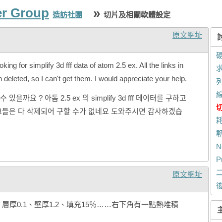
er Group
»
造訪社團
切片及相關軟體設定
原文網址
king for simplify 3d fff data of atom 2.5 ex. All the links in
deleted, so I can't get them. I would appreciate your help.
까요 ? 아톰 2.5 ex 의 simplify 3d fff 데이터를 구하고
크들은 다 삭제되어 구할 수가 없네요 도와주시면 감사하겠습
N
P
原文網址
30°，層厚0.1、壁厚1.2、填充15％……右下角有一點熱堆積