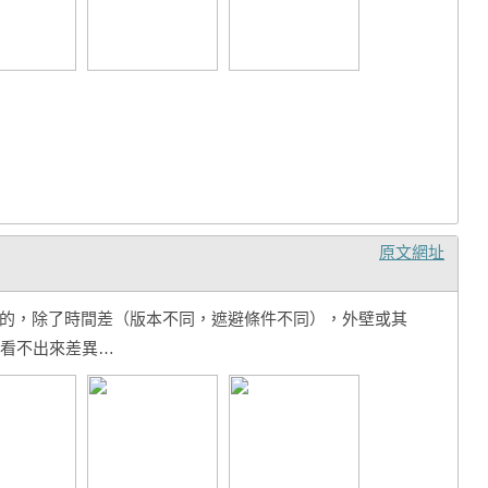
原文網址
ra4.5；說真的，除了時間差（版本不同，遮避條件不同），外壁或其
看不出來差異…