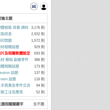
討論主題
硬體組裝 保養 調校
3,176 則
求助訊息
2,932 則
列印問題
1,572 則
線材相關話題
929 則
切片及相關軟體設定
693 則
耗材 模組 副廠零件
386 則
韌體相關話題
173 則
eutron 話題
137 則
roton 話題
116 則
二手買賣及零件交流
94 則
後製工法及應用
52 則
主題相關關鍵字
全不選