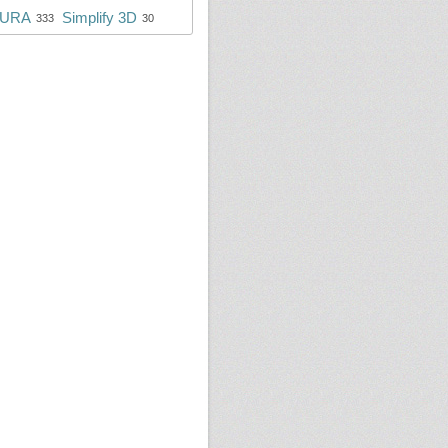
URA
Simplify 3D
333
30