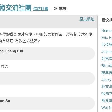
技術交流社團
»
造訪社團
車床
原文網址
發文
Nems
程從頭做到尾才會準，中間如果要修單一製程精度就不準
Eric H
動有關嗎?有改善方法嗎?
呂佳
ng Chang Chi
Joann
金紫
胡小
? @@
楊嘉
Jacky
林文
徐鴻
陳育
sun Su
Wei-N