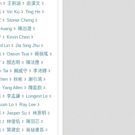
n
王劍涵
俞漢文
3
3
3
潘
Vic Ko
Ting He
3
3
3
宏
Stoner Cheng
3
3
Huang
陳泊澄
3
3
評
Kevin Chen
3
3
d Lin
Jia Sing Jhu
3
3
勳
Oason Tsai
蔡佩瑤
3
3
3
青
顏志明
陳法應
3
3
3
m Tai
賴威守
李沛輝
3
3
3
Chen
秋彬
謝引鴻
3
3
3
Yang Allen
陳能欽
3
3
誌
李孟謙
Longest Le
3
3
3
sum Lo
Ray Lee
3
3
倩
Jasper Su
林意明
3
2
2
綸
林俊佑
陳羽芯
2
2
2
助
葉建宏
吳祕書長
2
2
2