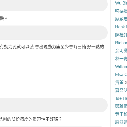
Wu Bi
啤德
機。
廖啟
Hank 
陳桂
Richar
有動力孔就可以裝 會出現動力座至少會有三軸 好一點的
余明
林一
Willia
Elsa 
貴董
3
蕭又
Tse H
鄭雅
黃于
銑削的部份精度的重現性不好嗎？
廖健