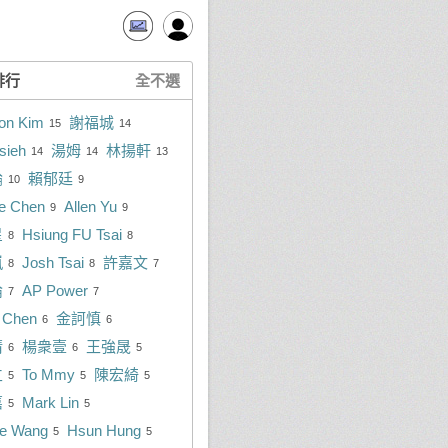
排行
全不選
on Kim
謝福城
15
14
sieh
湯姆
林揚軒
14
14
13
綸
賴郁廷
10
9
e Chen
Allen Yu
9
9
星
Hsiung FU Tsai
8
8
嵐
Josh Tsai
許嘉文
8
8
7
倫
AP Power
7
7
 Chen
金訶慎
6
6
清
楊衆壹
王強晟
6
6
5
立
To Mmy
陳宏綺
5
5
5
嘉
Mark Lin
5
5
e Wang
Hsun Hung
5
5