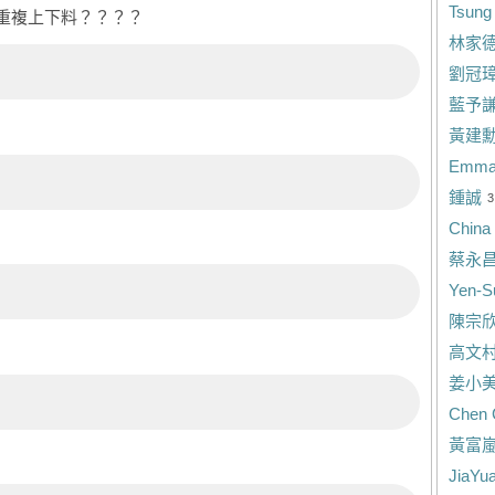
Tsung
重複上下料？？？？
林家
劉冠
藍予
黃建
Emma
鍾誠
3
China
蔡永
Yen-S
陳宗
高文
姜小
Chen 
黃富
JiaYu