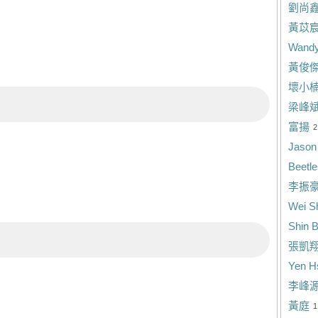
劉尚
黃苡
Wandy
黃俊
壞小
梁峰
富揚
2
Jason
Beetle
李振
Wei S
Shin B
張凱
Yen Hs
李峰
黃庭
1