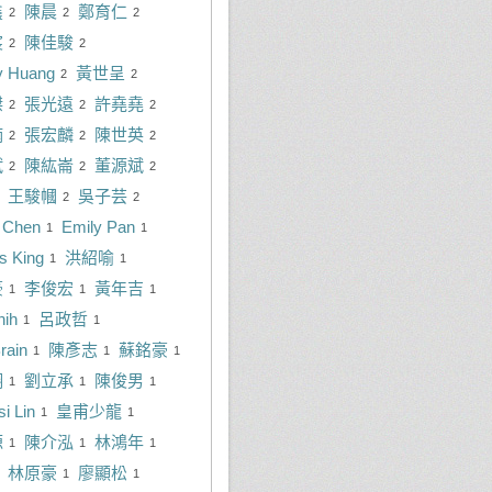
鑫
陳晨
鄭育仁
2
2
2
宸
陳佳駿
2
2
 Huang
黃世呈
2
2
傑
張光遠
許堯堯
2
2
2
楠
張宏麟
陳世英
2
2
2
斌
陳紘崙
董源斌
2
2
2
王駿幗
吳子芸
2
2
 Chen
Emily Pan
1
1
s King
洪紹喻
1
1
豪
李俊宏
黃年吉
1
1
1
hih
呂政哲
1
1
rain
陳彥志
蘇銘豪
1
1
1
翔
劉立承
陳俊男
1
1
1
i Lin
皇甫少龍
1
1
源
陳介泓
林鴻年
1
1
1
林原豪
廖顯松
1
1