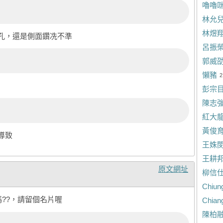
嚕嚕
林允
林煜
孔，還是側面鑽冼不準
呂振
郭威
懶豬
2
彭宗
陳志
紅大
黃俊
導致
王姝
王耕
原文網址
柳信
Chiun
嗎??，請留個名片喔
Chian
陳柏