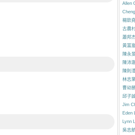
Allen
Cheng
楊欽
古農
蕭邦
黃富
陳永
陳沛
陳則
林志
曹幼
邱子
Jim C
Eden 
Lynn L
吳志