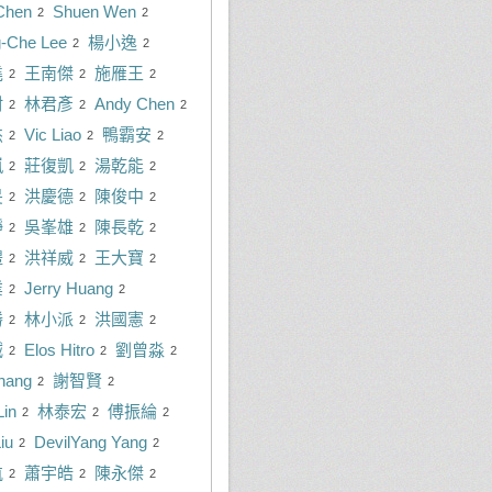
 Chen
Shuen Wen
2
2
-Che Lee
楊小逸
2
2
堯
王南傑
施雁王
2
2
2
村
林君彥
Andy Chen
2
2
2
杰
Vic Liao
鴨霸安
2
2
2
嵐
莊復凱
湯乾能
2
2
2
旻
洪慶德
陳俊中
2
2
2
瀞
吳峯雄
陳長乾
2
2
2
澧
洪祥威
王大寶
2
2
2
業
Jerry Huang
2
2
勝
林小派
洪國憲
2
2
2
誠
Elos Hitro
劉曾淼
2
2
2
hang
謝智賢
2
2
Lin
林泰宏
傅振綸
2
2
2
iu
DevilYang Yang
2
2
航
蕭宇皓
陳永傑
2
2
2