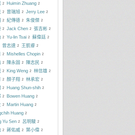
咪
Huimin Zhuang
2
2
兒
曾瑞旭
Jerry Lee
2
2
2
翔
紀傳德
朱俊傑
2
2
2
榮
Jack Chen
張吉彬
2
2
2
劭
Yu-lin Tsai
蘇偉廷
2
2
2
曾志達
王凱睿
2
2
目
Mishelles Chopin
2
2
強
陳永固
陳志民
2
2
2
龍
King Weng
林信雄
2
2
2
育
顏子翔
林承宏
2
2
2
閔
Huang Shun-shih
2
2
邦
Bowen Huang
2
2
仕
Martin Huang
2
2
gchih Huang
2
g Yu Sen
呂明駿
2
2
融
蔣佑威
葉小偉
2
2
2