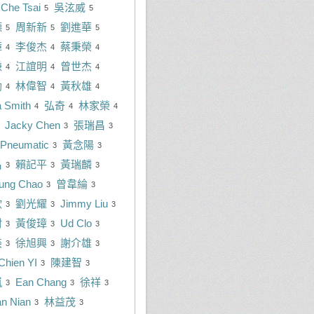
 Che Tsai
吳泫威
5
5
德
周新新
劉進華
5
5
5
璋
李俊杰
蔡秉榮
4
4
4
謙
江誼明
曾世杰
4
4
4
勳
林偉智
黃秋雄
4
4
4
 Smith
弘奇
林家榮
4
4
4
Jacky Chen
張瑞昌
3
3
 Pneumatic
黃念陽
3
3
昌
賴記平
黃瑞麟
3
3
3
ung Chao
曾韋綸
3
3
欣
劉光耀
Jimmy Liu
3
3
3
村
黃俊璋
Ud Clo
3
3
3
美
徐旭興
謝介雄
3
3
3
Chien YI
陳建智
3
3
嵐
Ean Chang
徐祥
3
3
3
an Nian
林益茂
3
3