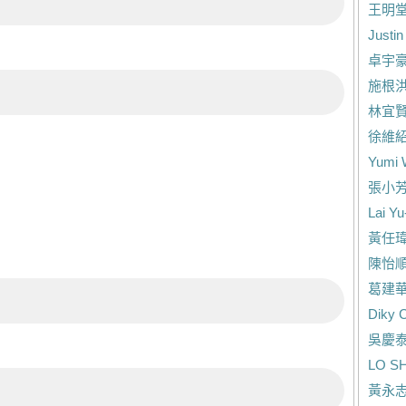
王明
Justi
卓宇
施根
林宜
徐維
Yumi 
張小
Lai Yu
黃任
陳怡
葛建
Diky 
吳慶
LO S
黃永