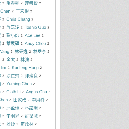
堂
陽春麵
連崇賢
2
2
2
n Chan
王宏彬
2
2
豪
Chris Chang
2
2
洪
許沅浚
Toshio Guo
2
2
2
賢
歐小帥
Ace Lee
2
2
2
紹
葉展碩
Andy Chou
2
2
2
Wang
林秉逸
林岳亨
2
2
2
芳
金太
林強
2
2
2
-lim
Kunfeng Hong
2
2
瑋
涂仁齊
郭建良
2
2
2
順
Yuming Chen
2
2
華
Cloth Li
Angus Chu
2
2
2
Chen
田家政
李用舜
2
2
2
泰
邱盈璋
林銘燦
2
2
2
H
李羽昇
許韋賊
2
2
2
志
妙妙
育政林
2
2
2