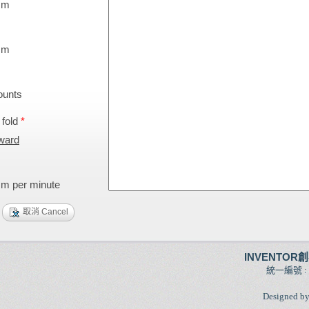
m
m
unts
 fold
*
ward
 per minute
取消 Cancel
INVENTOR
統一編號 :
Designed b