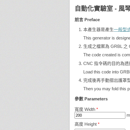
自動化實驗室 - 風琴護罩
前言 Preface
本產生器是產生
一般型式的
This generator is design
生成之檔案為 GRBL 之
The code created is co
CNC 指令碼的目的為透
Load this code into GRBL 
完成後再手動摺出護罩
Then you may fold this p
參數 Parameters
寬度 Width
*
m
高度 Height
*