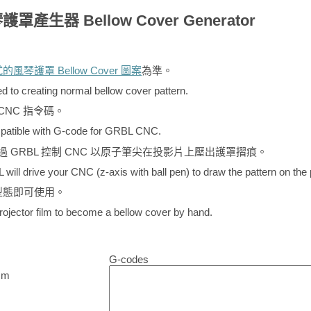
產生器 Bellow Cover Generator
風琴護罩 Bellow Cover 圖案
為準。
ed to creating normal bellow cover pattern.
 CNC 指令碼。
mpatible with G-code for GRBL CNC.
過 GRBL 控制 CNC 以原子筆尖在投影片上壓出護罩摺痕。
will drive your CNC (z-axis with ball pen) to draw the pattern on the p
型態即可使用。
rojector film to become a bellow cover by hand.
G-codes
m