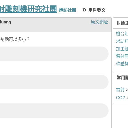
雷射雕刻機研究社團
»
造訪社團
用戶發文
Huang
原文網址
討論
機台
切割點可以多小？
求助
加工
雷射
軟體
常用
雷射
2
CO2
1