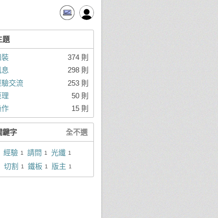
主題
組裝
374 則
訊息
298 則
經驗交流
253 則
原理
50 則
操作
15 則
關鍵字
全不選
經驗
請問
光纖
1
1
1
切割
鐵板
版主
1
1
1