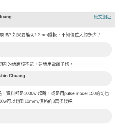
Huang
原文網址
嗎? 如果要能切1.2mm鐵板，不知價位大約多少？
切割的話應該不能，建議用電離子切。
shin Chuang
的過，資料都是1000w 起跳，或是用pulse model 150的切也
0w可以切到10m/m,價格約3萬多鎂吧