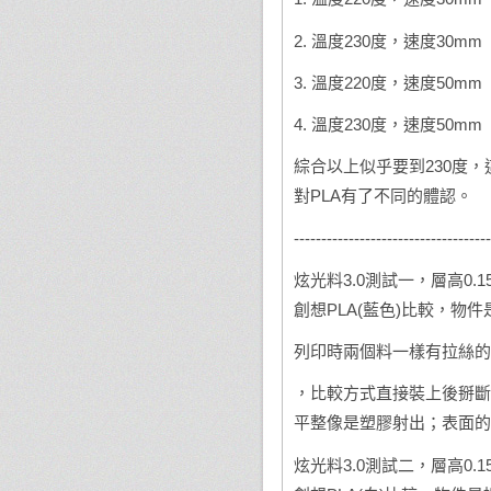
2. 溫度230度，速度30mm
3. 溫度220度，速度50mm
4. 溫度230度，速度50mm
綜合以上似乎要到230度
對PLA有了不同的體認。
------------------------------------
炫光料3.0測試一，層高0.
創想PLA(藍色)比較，物
列印時兩個料一樣有拉絲的
，比較方式直接裝上後掰斷
平整像是塑膠射出；表面的
炫光料3.0測試二，層高0.