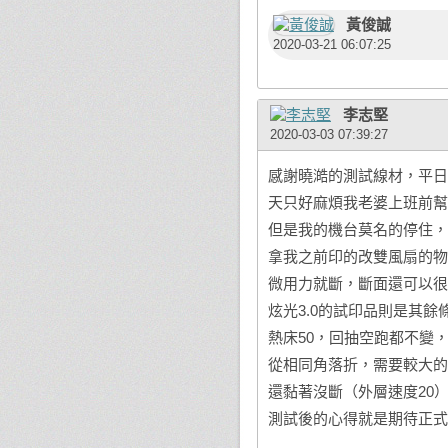
黃俊誠
2020-03-21 06:07:25
李志堅
2020-03-03 07:39:27
感謝曉澔的測試線材，平日
天只好麻煩我老婆上班前幫
但是我的機台莫名的停住，
拿我之前印的改雙風扇的物
微用力就斷，斷面還可以很
炫光3.0的試印品則是其餘
熱床50，回抽空跑都不變
從相同角落折，需要較大的
還黏著沒斷（外層速度20
測試後的心得就是期待正式