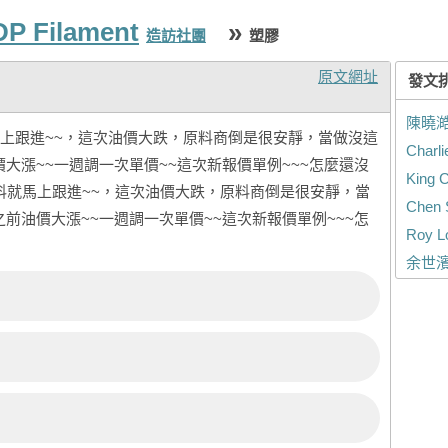
P Filament
»
造訪社團
塑膠
原文網址
發文
陳曉
上跟進~~，這次油價大跌，原料商倒是很安靜，當做沒這
Charli
價大漲~~一週調一次單價~~這次新報價單例~~~怎麼還沒
King C
膠料就馬上跟進~~，這次油價大跌，原料商倒是很安靜，當
Chen 
之前油價大漲~~一週調一次單價~~這次新報價單例~~~怎
Roy L
余世