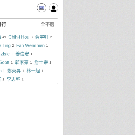
排行
全不選
澔
Chih-i Hou
黃宇軒
49
3
2
e Ting
Fan Wenshien
2
1
zlsie
姜信宏
1
1
Scott
郭家豪
詹士宗
1
1
1
o
鄭東昇
林一旭
1
1
1
濱
李志堅
1
1