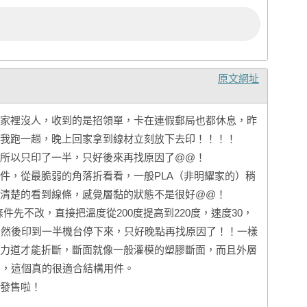
原文網址
家裡沒人，收到的是招領單，卡在連假郵局也都休息，昨
我跑一趟，晚上回家拿到線材立刻放下去印！！！！
所以只印了一半，只好後來再找原因了@@！
件，從最脆弱的角落折看看，一般PLA（非明耀家的）稍
清楚的看到線條，感覺層黏的狀態不是很好@@！
條件先不改，直接把溫度從200度提高到220度，速度30，
，然後印到一半機台停下來，只好晚點再找原因了！！一樣
力道才能折斷，斷面就像一般灌模的塑膠斷面，而且外層
），這個真的很適合結構用件。
發售啦！