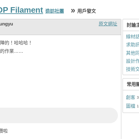
P Filament
»
造訪社團
用戶發文
ungyu
原文網址
討論
線材
陣的！哈哈哈！
求助
的作業……
其他
設計
技術
常用
創客
3
圖檔
1
讚啦