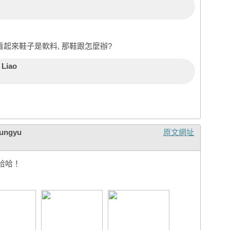
看起來鞋子是軟料, 那鞋跟怎麼辦?
 Liao
ungyu
原文網址
哈哈！