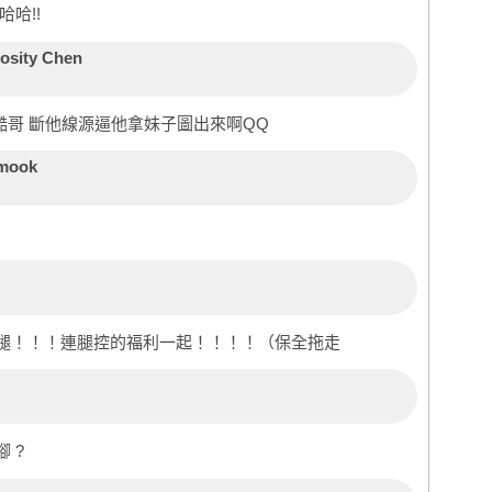
哈!!
rosity Chen
澔哥 斷他線源逼他拿妹子圖出來啊QQ
imook
腿！！！連腿控的福利一起！！！！（保全拖走
 ?