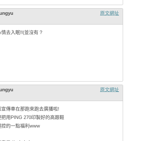
ungyu
原文網址
去入眠!!(並沒有 ?
ungyu
原文網址
到宣傳車在那跑來跑去廣播啦!
用PING 270印製好的高跟鞋
腿控的一點福利www