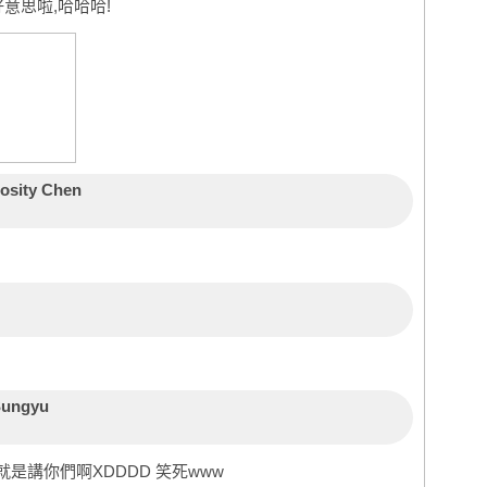
意思啦,哈哈哈!
rosity Chen
ungyu
是講你們啊XDDDD 笑死www