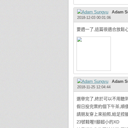
Adam S
2018-12-03 00:01:06
要週一了,這篇很適合放鬆心情
Adam S
2018-11-25 12:04:44
選舉完了,終於可以不用聽
假日投完票約個下午茶,順便把
請朋友穿上來拍照,給足控
23號鞋喔!!腳超小的XD