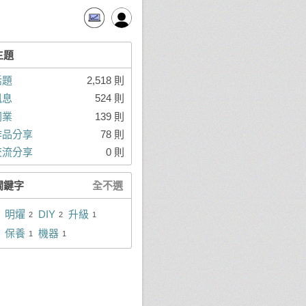
主題
話題
2,518 則
訊息
524 則
同業
139 則
作品分享
78 則
交流分享
0 則
關鍵字
全不選
明燿
DIY
升級
2
2
1
保養
機器
1
1