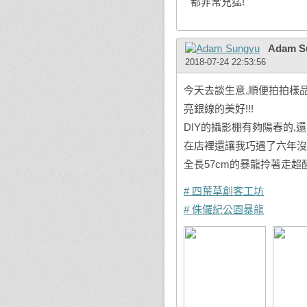
都非常兇猛!
Adam S
2018-07-24 22:53:56
今天去談生意,順便拍拍樣品
亮銀線的美好!!!
DIY的攝影棚有夠陽春的,
在店裡還讓我巧遇了六年沒
全長57cm的暴龍拎著走超
# 四葉草創客工坊
# 侏儸紀公園暴龍