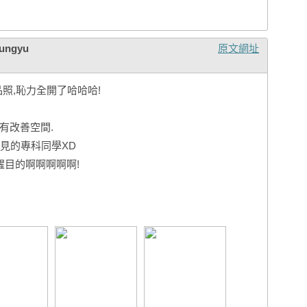
ungyu
原文網址
照,恥力全開了哈哈哈!
還有改善空間.
見的專科同學XD
醒目的啊啊啊啊啊!