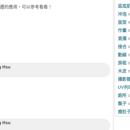
盆底
黃
遷的應用，可以參考看看！
Zo
沖泡
3
賴
Ko
版型
3
楊
Po
作畫
2
直播
王
2
童
接合
2
Ja
Ra
動線
2
Er
包
房租
2
g Hsu
木皮
Sa
2
Sa
攝影
吳
侯
UV列
To
Pa
廁所
1
盤子
We
1
胡
瘦肚
Re
林
g Hsu
郭
盧