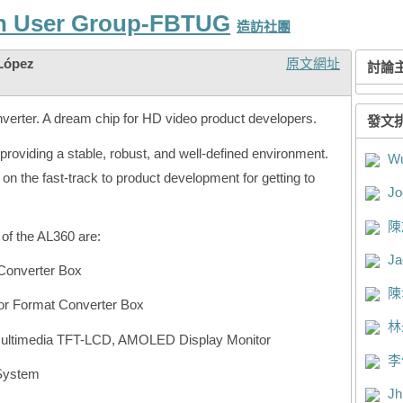
n User Group-FBTUG
造訪社團
López
原文網址
討論
verter. A dream chip for HD video product developers.
發文
providing a stable, robust, and well-defined environment.
Wu
 on the fast-track to product development for getting to
Jo
陳
 of the AL360 are:
Ja
Converter Box
陳
tor Format Converter Box
林
Multimedia TFT-LCD, AMOLED Display Monitor
李
 System
Jh