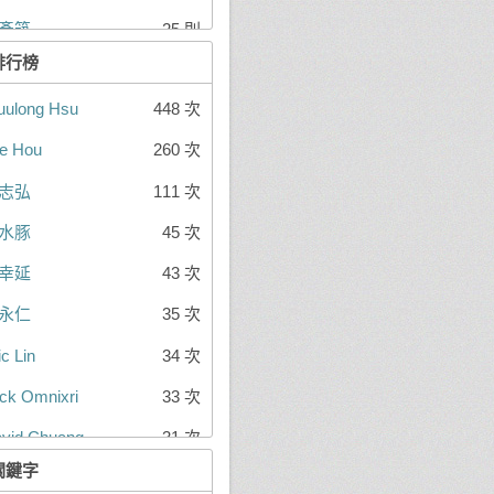
彥筑
25 則
排行榜
ih-Kai Yang
22 則
ulong Hsu
448 次
eng Hsun Tseng
20 則
e Hou
260 次
bert Lee
17 則
志弘
111 次
水豚
14 則
水豚
45 次
德全
14 則
幸延
43 次
冠禎
13 則
永仁
35 次
ily Chang
11 則
ic Lin
34 次
nwe Xi
11 則
ck Omnixri
33 次
嘉良
11 則
vid Chuang
31 次
ll Olandr
9 則
關鍵字
land Shiu
29 次
sley Wang
8 則