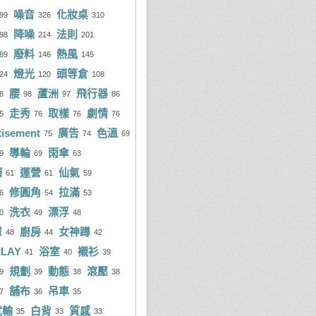
噪音
化妝桌
益明
27 次
99
326
310
land Shiu
8 則
降噪
法則
98
214
201
來龍
24 次
a Jheng Yeh
8 則
廢料
熱風
89
146
145
en Scott
23 次
mbieYao Ying
8 則
燈光
頭等倉
24
120
108
腰
蘆洲
飛行器
紹淵
23 次
8
98
97
86
cky Ton
7 則
走秀
取樣
劇情
5
76
76
76
柏宏
23 次
筱茹
7 則
tisement
廣告
色溫
75
74
69
be Yu
22 次
其中
6 則
導輪
雨傘
9
69
63
頻
運營
仙氣
eng Hsun Tseng
20 次
61
61
59
宇康
6 則
修圓角
拉滿
6
54
53
haw Wu
20 次
朝斌
6 則
洗衣
漂浮
0
49
48
ih-Cyuan Shen
20 次
睿舫
5 則
罩
廚房
女神蹲
48
44
42
LAY
浴室
襯衫
bert Lee
18 次
41
40
39
mmy Hsieh
5 則
規劃
動態
滾壓
9
39
38
38
io Lin
16 次
鈺琮
5 則
舖布
吊車
7
36
35
chard Yang
16 次
d Hung
5 則
就輸
白背
質感
35
33
33