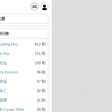
主題
排行榜
ulong Hsu
612 則
e Hou
151 則
志弘
139 則
ck Omnixri
96 則
幸延
47 則
永仁
32 則
俊賢
31 則
ih-Cyuan Shen
30 則