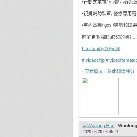
•行動式電視/ dtv顯示器系
•視覺輔助裝置, 醫療應用
•車內電視/ gps /導航和
瞭解更多關於al360的資訊, 並聯
https://bit.ly/39gut4l
# videochip
# videoformatc
·
查看原文
·
為此翻譯評分
Wuulong
2020-03-20 08:45:21