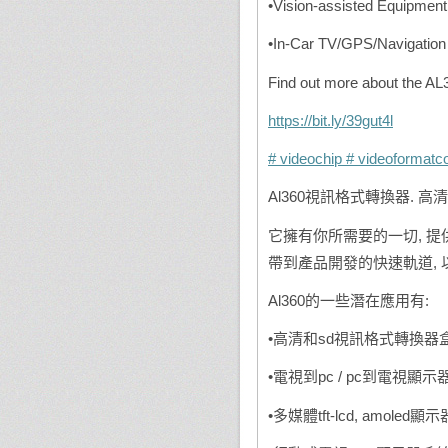
•Vision-assisted Equipment,
•In-Car TV/GPS/Navigation
Find out more about the AL
https://bit.ly/39gut4l
# videochip
# videoformatc
Al360視訊格式轉換器. 
它擁有你所需要的一切, 提供
帶到產品開發的快速軌道, 
Al360的一些潛在應用有:
•高清和sd視訊格式轉換器
•電視到pc / pc到電視顯
•多媒體tft-lcd, amoled顯示