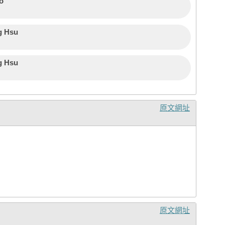
o
La
S
蘇
Al
g Hsu
Pa
劉
g Hsu
Ja
簡
Al
Pe
劉
Re
原文網址
Mi
游
Ji
Al
陳
葉
郭
Ch
Ch
Br
原文網址
戴
Je