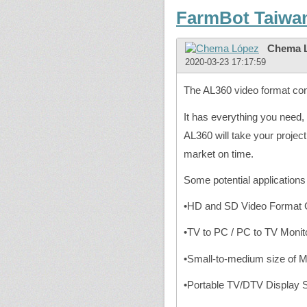
FarmBot Taiwa
Chema 
2020-03-23 17:17:59
The AL360 video format con
It has everything you need, 
AL360 will take your project
market on time.
Some potential applications
•HD and SD Video Format 
•TV to PC / PC to TV Moni
•Small-to-medium size of 
•Portable TV/DTV Display