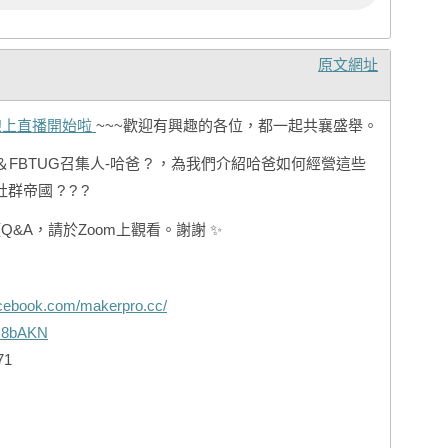
施
江
Ke
黃
原文網址
蘇
An
聚線上直播開始啦
~~~歡迎有興趣的各位，都一起共襄盛舉。
張
Ak
S＆FBTUG召集人-哈爸 ? ，為我們介紹哈爸如何經營這些
Vi
Jo
帝國 ? ? ?
Ru
楊
Q&A，請於Zoom上觀看。謝謝 ✨
葉
Ku
蕭
Pe
acebook.com/makerpro.cc/
To
Ri
c/z8bAKN
胡
郭
71
黃
Ed
林
Er