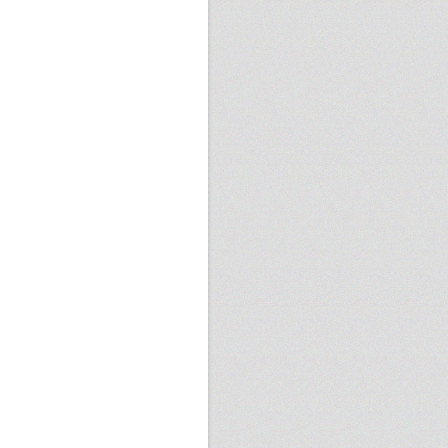
chien Kao
7 次
tan Tommy
3 則
宇康
7 次
nnie WU
2 則
ichin Hung
7 次
-Jen Yeh
2 則
ានិនិ ឆូ
7 次
芳如
2 則
hin Zhao
7 次
恆誠
2 則
derson Cheng
6 次
岳傳
2 則
其中
6 次
宗翰
2 則
o-Chung Huang
6 次
建宏
2 則
uan Chen Wu
6 次
建國
2 則
ng Leechin
6 次
in Li
2 則
tan Tommy
6 次
ctor Sue
2 則
揚
5 次
振凱
2 則