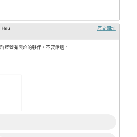
Po
Ti
胡
Wi
 Hsu
原文網址
We
Yu
ពុក
賴
群經營有興趣的夥伴，不要錯過。
As
蘇
An
張
徐
李
Ku
賴
Ch
曹
Ya
Alv
Ti
Vi
張
黃