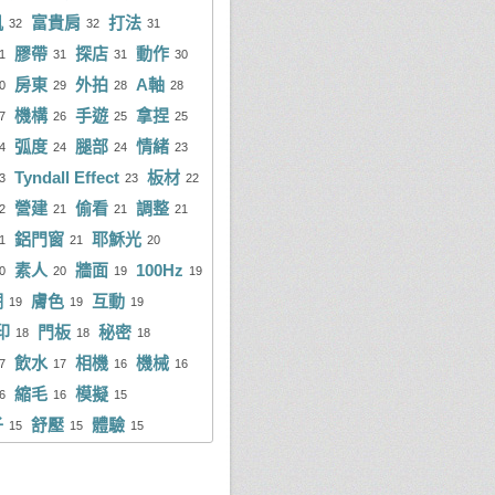
肌
富貴肩
打法
振凱
15 次
32
32
31
ra Liang
5 則
膠帶
探店
動作
1
31
31
30
建宏
14 次
be Yu
5 則
房東
外拍
A軸
0
29
28
28
人豪
14 次
chien Kao
5 則
機構
手遊
拿捏
7
26
25
25
弧度
腿部
情緒
俊量
13 次
4
24
24
23
冠綺
4 則
Tyndall Effect
板材
3
23
22
cky Ton
13 次
y Tai
4 則
營建
偷看
調整
2
21
21
21
ic Yang
13 次
益明
4 則
鋁門窗
耶穌光
1
21
20
素人
牆面
100Hz
m Yang
12 次
0
20
19
19
sa Hong
4 則
棚
膚色
互動
19
19
19
佳駿
12 次
信安
4 則
印
門板
秘密
18
18
18
mmy Hsieh
11 次
tty Tu
4 則
飲水
相機
機械
7
17
16
16
縮毛
模擬
sley Wang
10 次
6
16
15
坤偉
3 則
子
舒壓
體驗
15
15
15
nton Hsu
10 次
亮潔
3 則
慶義
10 次
安邦
3 則