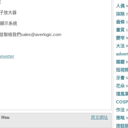
統
人偶
包
4
Ro
電子放大器
抹除
2
福
Ji
齒條
1
娛樂顯示系統
Ch
Zo
畫質
1
絡我們sales@averlogic.com
變窄
劉
9
Ja
大法
8
陳
徐
adver
onverter
Ko
徐
關鍵
6
短視
Ch
胡
牙膏
5
S
施
花朵
5
Jh
許
擋風
COSP
Ro
To
作法
3
Ak
黃
 Hsu
原文網址
策略
3
Ri
Te
按鈕