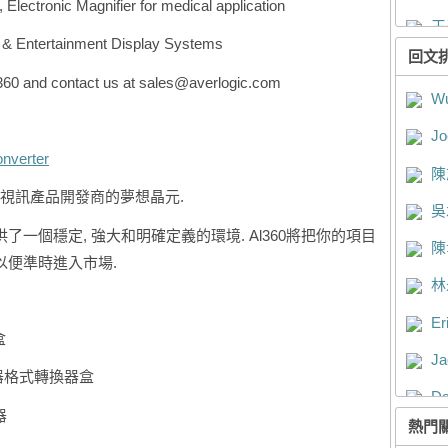
 Electronic Magnifier for medical application
王
 & Entertainment Display Systems
回文
Ch
360 and contact us at sales@averlogic.com
Wu
Ch
Jo
Ro
onverter
陳
吳
高清視訊產品開發商的夢想晶元.
吳
林
了一個穩定, 強大和明確定義的環境. Al360將把你的項目
陳
陳
以便準時進入市場.
林
Em
Er
Je
盒
Ja
洪
示器格式轉換器盒
Da
We
器
熱門
Ro
We