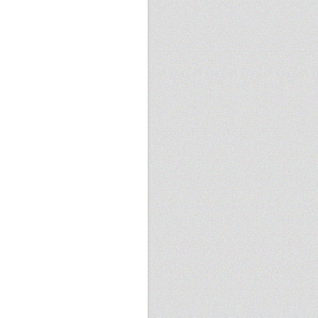
朝斌
10 次
玉麟
3 則
nt Lin
9 次
文辭
3 則
恆誠
8 次
derson Cheng
3 則
裕國
8 次
io Lin
3 則
ctor Sue
8 次
hn Chang
3 則
ss Chen
8 次
人豪
3 則
永銘
8 次
o-Chung Huang
3 則
郁璋
8 次
nlock Chen
3 則
ny Huang
8 次
chard Yang
3 則
坤偉
7 次
慶義
3 則
文辭
7 次
die Lien
3 則
德全
7 次
ic Yang
3 則