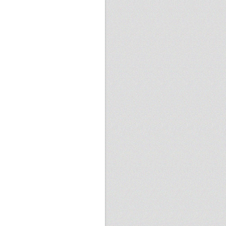
nma Chiu
5 次
haw Wu
2 則
博豐
5 次
ex Huang
2 則
oyin Chu
5 次
紹淵
2 則
cky Cheng
5 次
崇哲
2 則
an Tsai
5 次
iHsuan Lai
2 則
晉宏
5 次
nton Hsu
2 則
chael Song
5 次
國仁
2 則
mmy Yang
5 次
bert Y. C. Chen
2 則
冠禎
5 次
永銘
2 則
俊志
4 次
uan Chen Wu
2 則
erub Shiao
4 次
ian Wang
2 則
健吉
4 次
ssie Chang
2 則