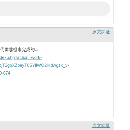
原文網址
雷雕機來完成的...
ndex.php?action=work-
R3ojT2gbXZpeyT0SYllWO2iKdwgzx_v-
0-874
原文網址