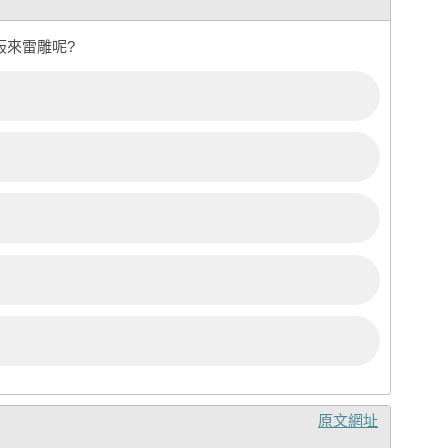
板來雷雕呢?
原文網址