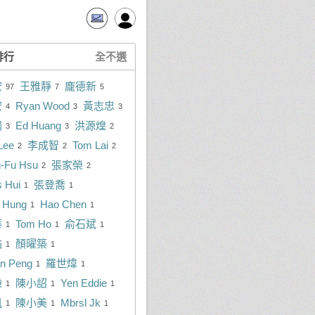
排行
全不選
宏
王雅靜
龐德新
97
7
5
宏
Ryan Wood
黃志忠
4
3
3
鴻
Ed Huang
洪源煌
3
3
2
Lee
李成智
Tom Lai
2
2
2
-Fu Hsu
張家榮
2
2
 Hui
張登喬
1
1
 Hung
Hao Chen
1
1
華
Tom Ho
俞石斌
1
1
1
祐
顏曜築
1
1
n Peng
羅世煒
1
1
謙
陳小詔
Yen Eddie
1
1
1
凱
陳小美
Mbrsl Jk
1
1
1