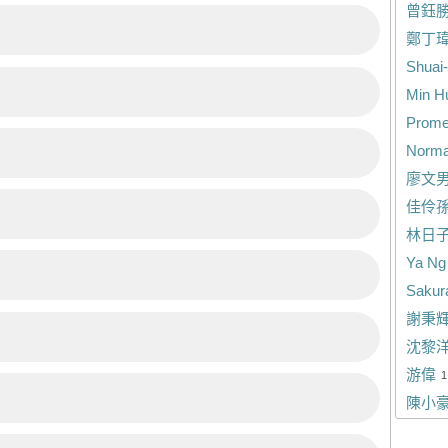
曾鈺
鄭丁
Shuai
Min H
Prome
Norm
廖文
佳伶
林日
Ya Ng
Sakura
謝秉
沈黎
游偉
1
陳小