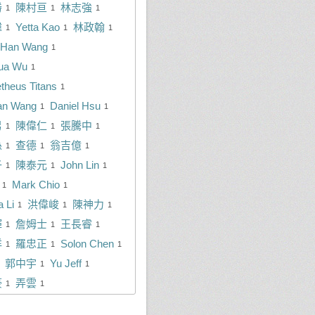
勝
陳村亘
林志強
1
1
1
瑋
Yetta Kao
林政翰
1
1
1
-Han Wang
1
ua Wu
1
theus Titans
1
an Wang
Daniel Hsu
1
1
男
陳偉仁
張騰中
1
1
1
孫
查德
翁吉億
1
1
1
子
陳泰元
John Lin
1
1
1
Mark Chio
1
1
 Li
洪偉峻
陳神力
1
1
1
輝
詹姆士
王長睿
1
1
1
洋
羅忠正
Solon Chen
1
1
1
郭中宇
Yu Jeff
1
1
豪
弄雲
1
1