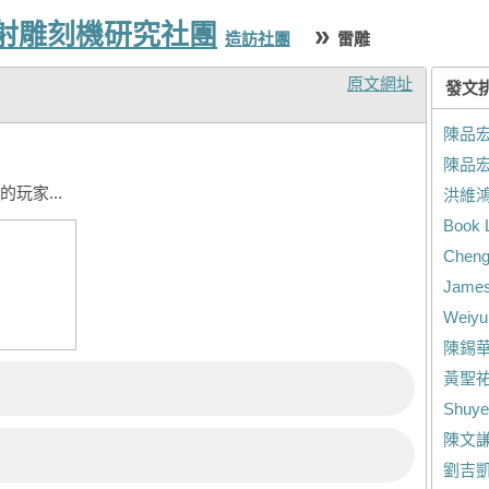
雷射雕刻機研究社團
»
造訪社團
雷雕
原文網址
發文
陳品
陳品
玩家...
洪維
Book 
Cheng
James
Weiyu
陳錫
黃聖
Shuye
陳文
劉吉