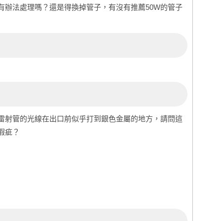
有辦法處理嗎？還是得換掉管子，有沒有推薦50W的管子
雷射管的光線在出口前似乎打到銀色金屬的地方，請問這
瑕疵？