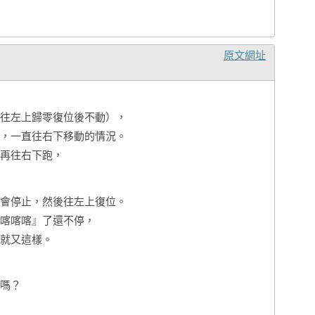
原文網址
往左上歸零復位後不動），
，一直往右下移動的情況。
再往右下跑，
會停止，然後往左上復位。
喀喀喀』了還不停，
就又這樣。
嗎？