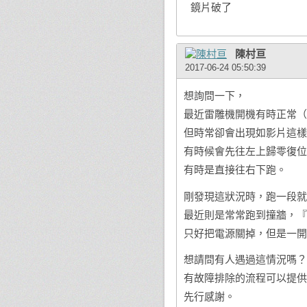
鏡片破了
陳村亘
2017-06-24 05:50:39
想詢問一下，
最近雷雕機開機有時正常（
但時常卻會出現如影片這樣
有時候會先往左上歸零復位
有時是直接往右下跑。
剛發現這狀況時，跑一段就
最近則是常常跑到撞牆，『
只好把電源關掉，但是一開
想請問有人遇過這情況嗎？
有故障排除的流程可以提供
先行感謝。