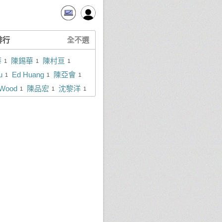
排行
全不選
華
陳錫華
陳村亘
1
1
1
u
Ed Huang
陳亞會
1
1
1
 Wood
陳品宏
沈黎洋
1
1
1