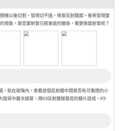
開機以後切割，發現切不過，檢查反射鏡面，後來發現雷
的現象，是否雷射管已經衰退的關係，需更換雷射管呢？
鏡，粘在玻璃內，查看這個反射鏡中間是否有可看透的小
大陸貨中最次級管，用K9反射鏡做管底的鏡片造成，K9