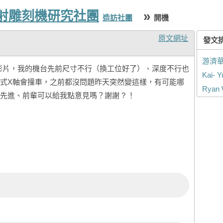
雷射雕刻機研究社團
»
造訪社團
開機
原文網址
發文
游濟
影片，我的機台先前尺寸不行（換工位好了）、深度不行也
Kai- Y
式X軸會撞車，之前都沒問題昨天突然變這樣，有可能哪
Ryan
先進、前輩可以給我點意見嗎？謝謝 ? ！