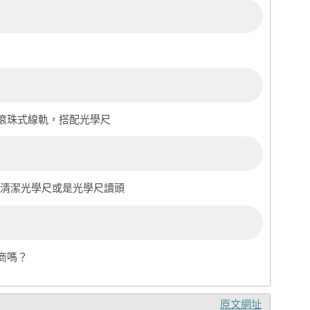
台是滾珠式線軌，搭配光學尺
x，清潔光學尺或是光學尺讀頭
商嗎？
原文網址