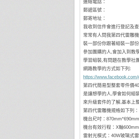
連絡電話：
郵遞區號：
郵寄地址：
我收到信件會進行登記及查
常常有人問我第四代雷雕機
裝一部份你跟著組裝一部份,
參加團購的人,會加入到教
學習組裝,有問題在教學社團裡
網路教學的方式如下列:
https://www.facebook.com
第四代簡易型整套零件價40
是讓想學的人,學會如何組
來升級套件的了解,基本上整
第四代雷雕機規格如下列：
機台尺吋：870mm*690mm
機台有效行程：X軸600mm*
雷射光模式：40W玻璃式雷射