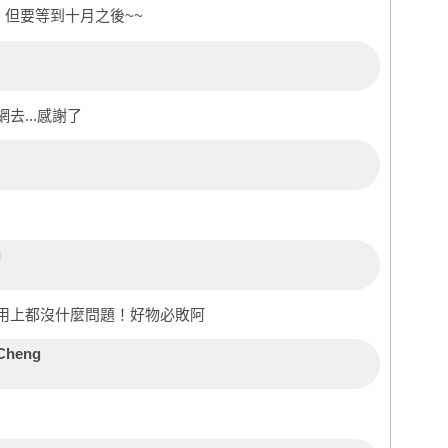
 但要等到十月之後~~
去...感謝了
u
用上都沒什麼問題！好物必敗阿
Cheng