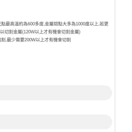
點最高溫約為600多度,金屬熔點大多為1000度以上,若更
切割金屬(120W以上才有機會切割金屬)
割,最少需要200W以上才有機會切割