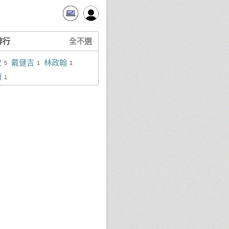
排行
全不選
宏
戴健吉
林政翰
5
1
1
姆
1