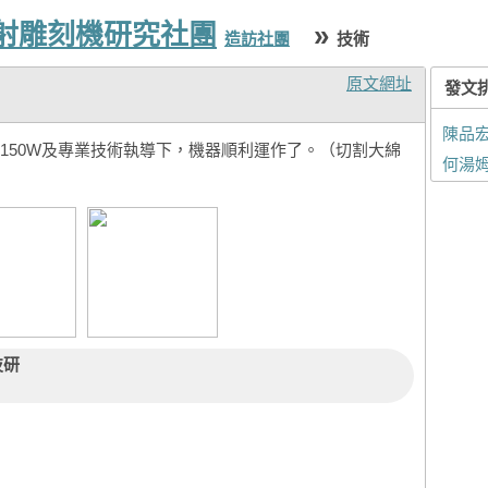
雷射雕刻機研究社團
»
造訪社團
技術
原文網址
發文
陳品
150W及專業技術執導下，機器順利運作了。（切割大綿
何湯
技研