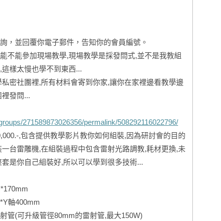
詢，並回覆你電子郵件，告知你的會員編號。
能不能參加現場教學,現場教學是採發問式,並不是我教組
這樣太慢也學不到東西...
學私密社團裡,所有材料會寄到你家,讓你在家裡邊看教學邊
發問...
/groups/271589873026356/permalink/508292116022796/
,000.-,包含提供教學影片教你如何組裝,因為研討會的目的
裝一台雷雕機,在組裝過程中包含雷射光路調教,耗材更換,未
套是你自己組裝好,所以可以學到很多技術...
*170mm
Y軸400mm
管(可升級管徑80mm的雷射管,最大150W)