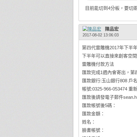
目前能切到4分板，要切
陳品宏
2017-08-02 13:06:03
第四代雷雕機2017年下半年
下半年可以直接來創客空間
雷雕機付款方法
匯款完成1週內會寄出，第四
匯款銀行:玉山銀行808 戶
帳號:0325-966-053474 
匯款後請發電子郵件sean.h
匯款帳號後5碼：
匯款金額：
姓名：
臉書帳號：