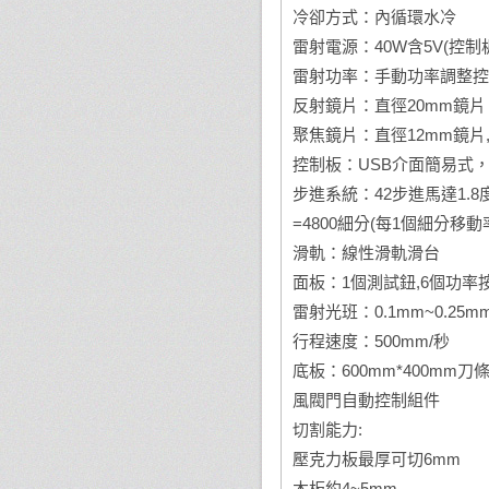
冷卻方式：內循環水冷
雷射電源：40W含5V(控制
雷射功率：手動功率調整控制電
反射鏡片：直徑20mm鏡片
聚焦鏡片：直徑12mm鏡片,焦長
控制板：USB介面簡易式，透過
步進系統：42步進馬達1.8度
=4800細分(每1個細分移動率為
滑軌：線性滑軌滑台
面板：1個測試鈕,6個功率
雷射光班：0.1mm~0.25m
行程速度：500mm/秒
底板：600mm*400mm刀
風閥門自動控制組件
切割能力:
壓克力板最厚可切6mm
木板約4~5mm