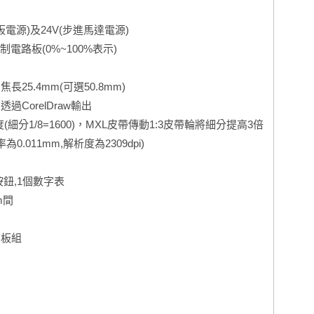
板電源)及24V(步進馬達電源)
路板(0%~100%表示)
25.4mm(可選50.8mm)
CorelDraw輸出
(細分1/8=1600)，MXL皮帶傳動1:3皮帶輪將細分提高3倍
0.011mm,解析度為2309dpi)
按鈕,1個數字表
m間
條板組