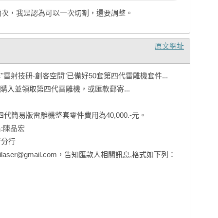
兩次，我是認為可以一次切割，還要調整。
原文網址
"雷射技研-創客空間"已備好50套第四代雷雕機套件...
購入並領取第四代雷雕機，或匯款郵寄...
代簡易版雷雕機整套零件費用為40,000.-元。
名:陳品宏
重新分行
ilaser@gmail.com，告知匯款人相關訊息,格式如下列：