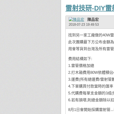
雷射技研-DIY
陳品宏
2018-07-23 19:49:53
找到另一家工廠做的40W雷
此次團購最下方公布金額為未
用會等貨到台灣及所有雷管測
費用結構如下:
1.雷管價格加總
2.打木箱費用80W依體積佔
3.運費(所有總運費/雷射管
4.下單購買付款當時的匯率
5.代購費每單支金額的3成(例
6.若有損壞,則總金額除以
8月1日會開始採購雷射管..