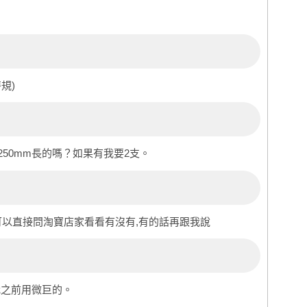
特規)
250mm長的嗎？如果有我要2支。
可以直接問淘寶店家看看有沒有,有的話再跟我說
我之前用微巨的。