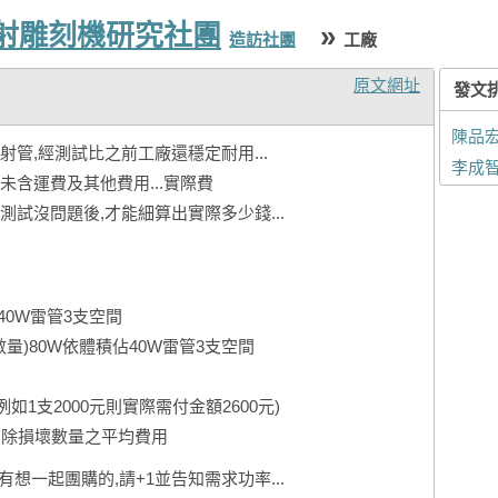
雷射雕刻機研究社團
»
造訪社團
工廠
原文網址
發文
陳品
射管,經測試比之前工廠還穩定耐用...
李成
含運費及其他費用...實際費
試沒問題後,才能細算出實際多少錢...
40W雷管3支空間
數量)80W依體積佔40W雷管3支空間
如1支2000元則實際需付金額2600元)
扣除損壞數量之平均費用
.有想一起團購的,請+1並告知需求功率...