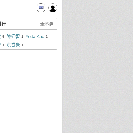
排行
全不選
宏
陳偉智
Yetta Kao
5
1
1
智
洪眷豪
1
1