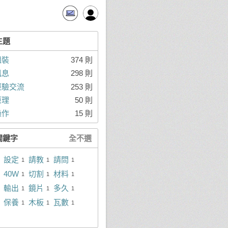
主題
組裝
374 則
訊息
298 則
經驗交流
253 則
原理
50 則
操作
15 則
關鍵字
全不選
設定
請教
請問
1
1
1
40W
切割
材料
1
1
1
輸出
鏡片
多久
1
1
1
保養
木板
瓦數
1
1
1