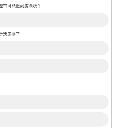
理有可能傷到鍍膜嗎？
當活馬擦了