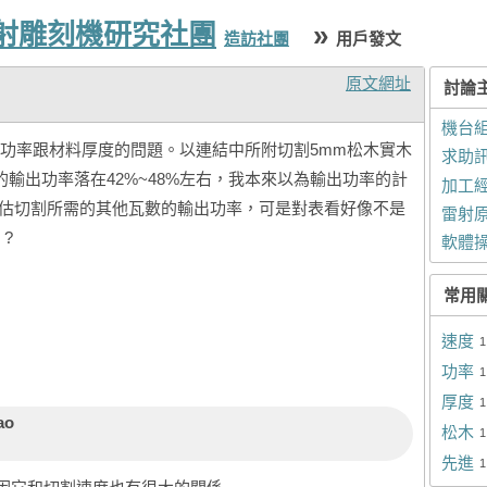
雷射雕刻機研究社團
»
造訪社團
用戶發文
原文網址
討論
機台
功率跟材料厚度的問題。以連結中所附切割5mm松木實木
求助
定的輸出功率落在42%~48%左右，我本來以為輸出功率的計
加工
2這樣去估切割所需的其他瓦數的輸出功率，可是對表看好像不是
雷射
?
軟體
常用
速度
1
功率
1
厚度
1
ao
松木
1
先進
1