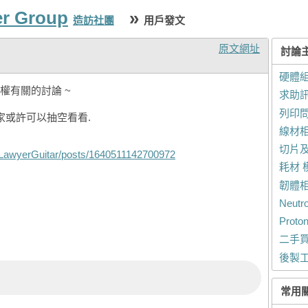
er Group
»
造訪社團
用戶發文
原文網址
討論
硬體組
權有關的討論 ~
求助
列印
家或許可以抽空看看.
線材
切片
/LawyerGuitar/posts/1640511142700972
耗材 
韌體
Neut
Prot
二手
後製
常用