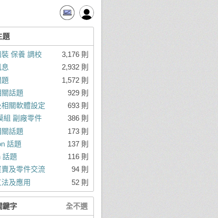
主題
裝 保養 調校
3,176 則
訊息
2,932 則
問題
1,572 則
相關話題
929 則
及相關軟體設定
693 則
模組 副廠零件
386 則
相關話題
173 則
ron 話題
137 則
on 話題
116 則
買賣及零件交流
94 則
工法及應用
52 則
關鍵字
全不選