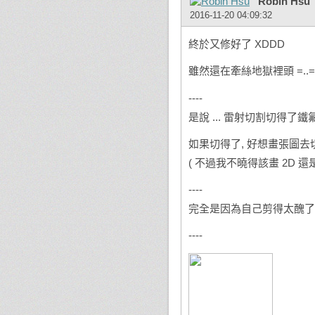
Robin Hsu
2016-11-20 04:09:32
終於又修好了 XDDD
雖然還在牽絲地獄裡頭 =..=
----
是說 ... 雷射切割切得了鐵氟
如果切得了, 好想畫張圖去
( 不過我不曉得該畫 2D 還是
----
完全是因為自己剪得太醜了 
----