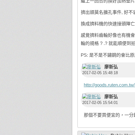
繼上一回合的換好加熱墊片的組
擠出頭莫名擴孔事件, 好不
換成擠料機的快速接頭陣亡
感覺擠料齒輪好像也有機會
輪的規格 ? .? 就能順便
PS: 是不是不鏽鋼的會比原
廖新弘
2017-02-05 15:48:18
http://goods.ruten.com.
廖新弘
2017-02-05 15:54:01
那個不要買便宜的，一分