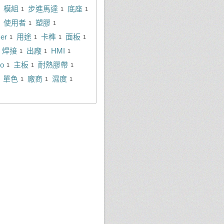
模組
步進馬達
底座
1
1
1
使用者
塑膠
1
1
cer
用途
卡榫
面板
1
1
1
1
焊接
出廠
HMI
1
1
1
no
主板
耐熱膠帶
1
1
1
單色
廠商
濕度
1
1
1