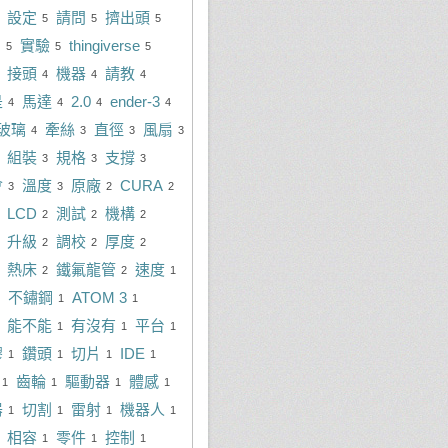
設定
請問
擠出頭
5
5
5
M
實驗
thingiverse
5
5
5
接頭
機器
請教
4
4
4
是
馬達
2.0
ender-3
4
4
4
4
玻璃
牽絲
直徑
風扇
4
3
3
3
組裝
規格
支撐
3
3
3
會
溫度
原廠
CURA
3
3
2
2
LCD
測試
機構
2
2
2
升級
調校
厚度
2
2
2
熱床
鐵氟龍管
速度
2
2
1
不鏽鋼
ATOM 3
1
1
能不能
有沒有
平台
1
1
1
膠
鑽頭
切片
IDE
1
1
1
1
齒輪
驅動器
體感
1
1
1
1
器
切割
雷射
機器人
1
1
1
1
相容
零件
控制
1
1
1