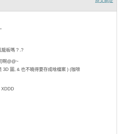
原文網址
"
龍板嗎 ? .?
切啊@@~
 3D 圖, & 也不曉得要存成啥檔案 ) (咖啡
XDDD