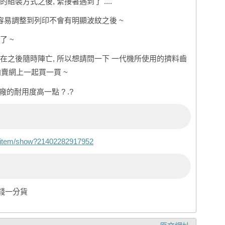
裝方式之後, 緊接著遇到了 ....
容易調整到列印不會有明顯波紋之後 ~
了 ~
在之後隨時陣亡, 所以想請問一下 一代機所使用的擠料齒
到拍賣網上一起買一買 ~
廠的耐用度高一點 ? .?
tw/item/show?21402282917952
錢一分貨