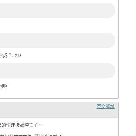
成？..XD
啊啊
原文網址
料機的快速接頭陣亡了 ~