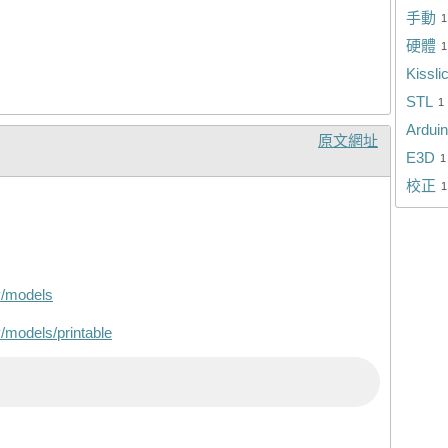
手動
1
硬體
1
Kissli
STL
1
Ardui
原文網址
E3D
1
校正
1
v/models
/models/printable