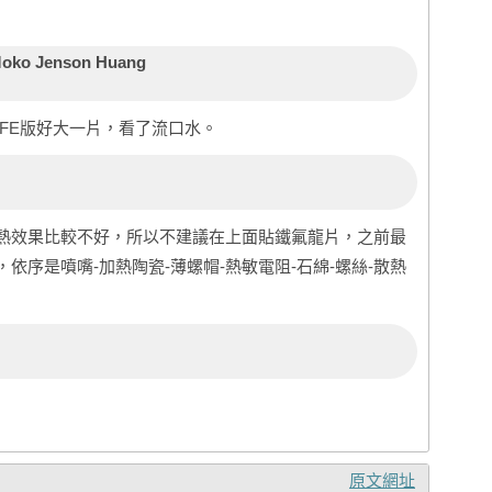
oko Jenson Huang
FE版好大一片，看了流口水。
熱效果比較不好，所以不建議在上面貼鐵氟龍片，之前最
依序是噴嘴-加熱陶瓷-薄螺帽-熱敏電阻-石綿-螺絲-散熱
原文網址