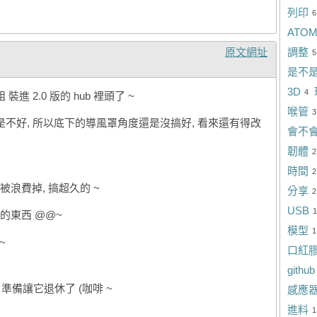
列印
6
ATO
調整
原文網址
5
是不
3D
4
裝進 2.0 版的 hub 裡頭了 ~
喉管
3
是不好, 所以底下的導風罩角度還是沒搞好, 看來還有得改
會不
韌體
2
時間
2
浪費掉, 搞超久的 ~
分享
2
USB
1
的東西 @@~
模型
1
~
口紅
github
 準備讓它退休了 (咖啡 ~
感應
進料
1