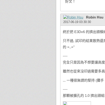
好文！
Robin Hsu
2017-06-19 03:30:30
終於把 E3Dv6 的擠出頭模組 
只不過, 試印的結果散熱還
的 =..="
----
完全只是因為不想要讓高度被
雖然也從來沒印過需要多高
... 一種很無謂的堅持 (攤手 
----
那顆被擴孔的 1.0 擠出頭組