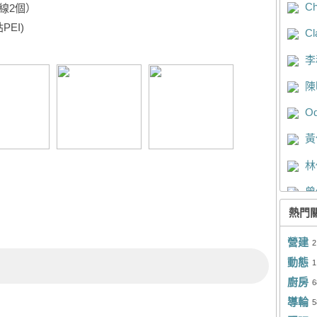
Ch
線2個）
Yv
EI)
Cl
曾
李
Es
陳
蕭
Od
戴
黃
Ja
林
Ad
曾
陳
熱門
戴
宋
營建
黃
2
橘
動態
1
Ja
陳
廚房
6
Mo
孫
導輪
5