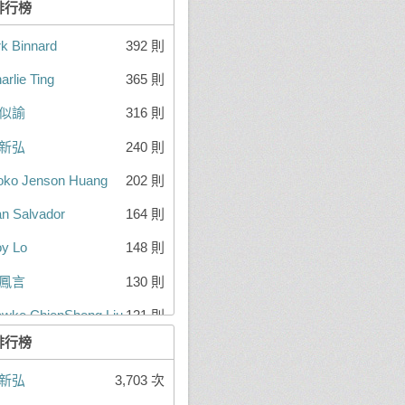
排行榜
rk Binnard
392 則
arlie Ting
365 則
似諭
316 則
新弘
240 則
ko Jenson Huang
202 則
n Salvador
164 則
y Lo
148 則
鳳言
130 則
wke ChienSheng Liu
121 則
排行榜
雋逸
111 則
新弘
3,703 次
正偉
111 則