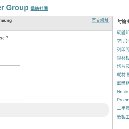
er Group
造訪社團
Cheung
原文網址
討論
硬體組
use ?
求助
列印
線材
切片
耗材 
韌體
Neut
Prot
二手
後製