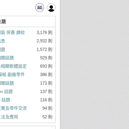
主題
裝 保養 調校
3,176 則
訊息
2,932 則
問題
1,572 則
相關話題
929 則
及相關軟體設定
693 則
模組 副廠零件
386 則
相關話題
173 則
ron 話題
137 則
on 話題
116 則
買賣及零件交流
94 則
工法及應用
52 則