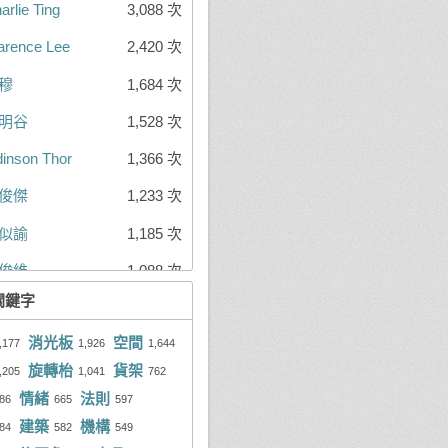
arlie Ting
3,088 次
es Hsu
93 則
arence Lee
2,420 次
俊維
92 則
穆
1,684 次
tima Lin
86 則
明谷
1,528 次
傑仁
85 則
inson Thor
1,366 次
光宏
79 則
俊傑
1,233 次
mes Lin
77 則
似諭
1,185 次
rian Li
77 則
俊維
1,088 次
明谷
76 則
關鍵字
士偉
1,074 次
昇嶧
75 則
消光板
空間
大丙
1,038 次
,177
1,926
1,644
子腦師
70 則
旋轉枱
貨架
,205
1,041
762
mes Lin
1,028 次
維德
65 則
情緒
法則
86
665
597
ko Jenson Huang
960 次
振擎
65 則
建築
機構
84
582
549