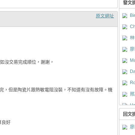
發文
Bi
原文網址
Ch
林
廖
Mo
如沒交易完成順位，謝謝，
Da
）
Ro
清潔完，但是陶瓷片跟熱敏電阻沒裝，不知道有沒有故障。機
邢
Ha
回文
黃
算良好
廖
施