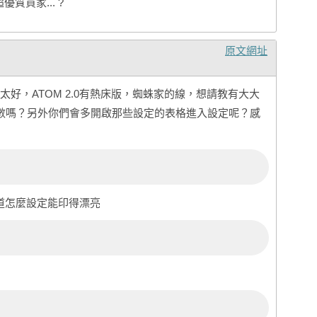
質買家... ?
Ch
蕭
Ba
Bi
原文網址
高
La
De
Ja
好，ATOM 2.0有熱床版，蜘蛛家的線，想請教有大大
Ke
李
列印參數嗎？另外你們會多開啟那些設定的表格進入設定呢？感
林
Yu
許
陳
Da
蘇
知道怎麼設定能印得漂亮
曾
Va
Je
Be
王
Vi
Ef
Yu