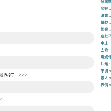
研磨
陳
Cl
關鍵
1
Ma
黃
洗衣
1
Bi
辜
薄紗
1
觀察
Ro
1
王
瘦肚
陳
Mo
車床
1
Ja
林
去背
1
惠妮
Sh
Ke
沖泡
1
Ri
Ju
平衡
9
了... ? ? ?
La
Kw
素人
9
表情
林
M
9
王
Ha
？
Ti
Ve