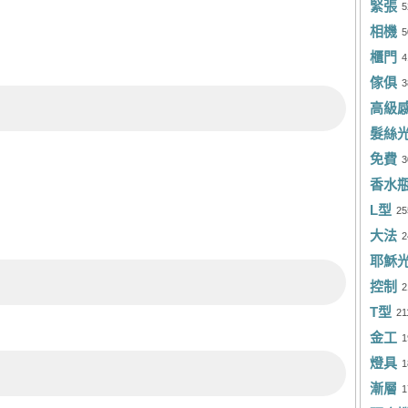
緊張
Ha
5
林
相機
5
陳
Ri
櫃門
4
Bi
洪
傢俱
3
高級
邢
李
髮絲
蕭
張
免費
3
張
戴
香水
L型
Jo
25
Vi
大法
2
Es
Ma
耶穌
St
Sa
控制
2
T型
Vi
21
阿
金工
1
梁
Sh
燈具
1
M
St
漸層
1