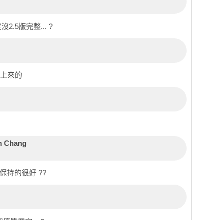
チ
Ti
Bl
チ
.5版完整... ?
李
葉
Ro
曾
升上來的
孫
黃
鄭
Fa
Yu
李
H-
Ro
n Chang
施
鄭
陳
姜
持的很好 ??
麥
陳
戴
林