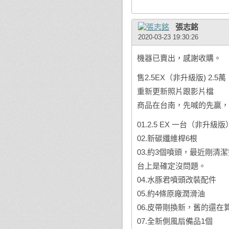
張志銘
2020-03-23 19:30:26
機器已賣出，感謝收購。
售2.5EX（非升級版) 2.5萬
重新更新照片跟影片檔
商品在台南，先喊的先贏，
01.2.5 EX 一台（非升級版
02.新碳纖維桿6根
03.約3個噴頭，最近剛
台上是確定沒問題。
04.水豚君噴頭改裝配件
05.約4條原廠潤滑油
06.皮帶剛換新，舊的還在
07.全新側風扇備品1個