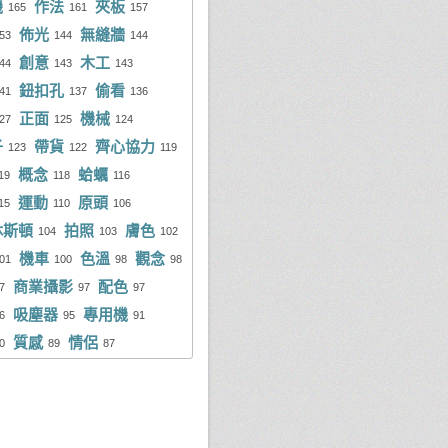
機
作法
夾板
順得
418 次
165
161
157
arence Lee
43 則
佈光
無縫牆
53
144
144
rk Chen
406 次
小潔
42 則
創意
木工
44
143
143
se Chen
397 次
元志
42 則
鈕扣孔
偷看
41
137
136
正面
機械
y Lo
384 次
27
125
124
榮達
41 則
子
帶貨
齊心協力
123
122
119
曉澔
349 次
rgan Chang
40 則
概念
蛤蠣
19
118
116
cky Chen
335 次
文和
40 則
運動
原頭
15
110
106
休斯頓
拍照
膚色
i Xinhui
323 次
104
103
102
vin Chen
39 則
機車
色溫
觀念
01
100
98
98
ckey Yang
314 次
mi Chen
39 則
商業攝影
配色
7
97
97
wrence Lee
302 次
ok Tony
38 則
吸塵器
專用機
6
95
91
質感
情侶
文和
289 次
oMo Yang
0
89
87
38 則
榮達
281 次
nyang Leong
38 則
mmy Chen
281 次
r Worlding Max
37 則