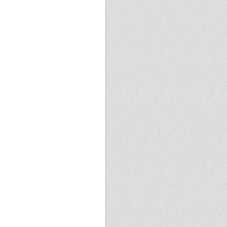
ェン 幸せな
276 次
mmy Chen
37 則
ess Ma
273 次
ェン 幸せな
36 則
大淳
266 次
世瑋
36 則
bin Hsu
259 次
荐宏
35 則
振擎
258 次
銘璋
35 則
政浤
253 次
bio Hasseck
34 則
 Shu Huang
243 次
大淳
34 則
m Lin
240 次
bin Hsu
33 則
百鴻
239 次
東昇
33 則
冠銘
239 次
智勻
32 則
麥
237 次
為騰
31 則
光宏
225 次
志鎰
30 則