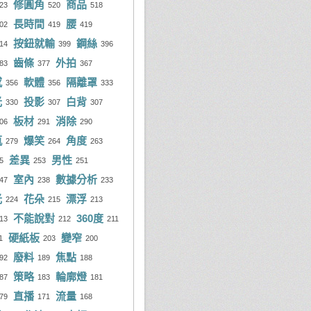
修圓角
商品
wke ChienSheng Liu
930 次
23
520
518
一旭
61 則
長時間
腰
02
419
419
維德
904 次
cky Cheung
60 則
按鈕就輸
鋼絲
14
399
396
rk Binnard
722 次
瑞良
57 則
齒條
外拍
83
377
367
感
軟體
隔離罩
鳳言
681 次
356
356
333
穆
55 則
光
投影
白背
330
307
307
傑仁
618 次
不凡
54 則
板材
消除
06
291
290
不凡
606 次
士偉
52 則
瓶
爆笑
角度
279
264
263
差異
男性
sh Lin
604 次
5
253
251
ncent LM Yeh
51 則
室內
數據分析
47
238
233
tima Lin
579 次
riel Diaz
50 則
光
花朵
漂浮
224
215
213
anley Chen
557 次
ntina Martino
49 則
不能說對
360度
13
212
211
硬紙板
變窄
ncent LM Yeh
461 次
1
203
200
童
48 則
廢料
焦點
92
189
188
琄
426 次
i Xinhui
46 則
策略
輪廓燈
87
183
181
oMo Yang
422 次
anley Chen
46 則
直播
流量
79
171
168