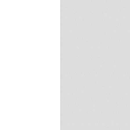
erub Shiao
225 次
雲開
30 則
to Wang
223 次
se Chen
29 則
北熊
219 次
wrence Lee
29 則
nnis Chen
217 次
cky Chen
29 則
vin Chen
208 次
英任
29 則
志鎰
207 次
 Shu Huang
29 則
阿瑋
206 次
順得
29 則
n Salvador
205 次
子中
29 則
荐宏
198 次
lentino Megale
29 則
ff Lin
197 次
n Sh
28 則
智立
187 次
ctor Chang
28 則
un Lai
180 次
-Hsuan Hung
28 則