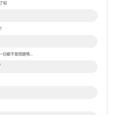
了啦
？
一切都不是問題嗎...
n