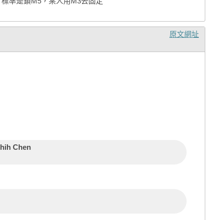
錯了標準是鎖M5，某人用M3去固定
原文網址
hih Chen