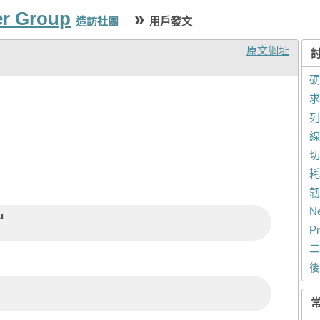
er Group
»
造訪社團
用戶發文
原文網址
硬
求
列
線
切
耗
韌
N
u
P
二
後