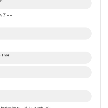
hi
 = =
 Thor