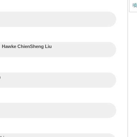
噴
Hawke ChienSheng Liu
n