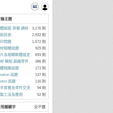
討論主題
體組裝 保養 調校
3,176 則
助訊息
2,932 則
印問題
1,572 則
材相關話題
929 則
片及相關軟體設定
693 則
材 模組 副廠零件
386 則
體相關話題
173 則
eutron 話題
137 則
roton 話題
116 則
手買賣及零件交流
94 則
製工法及應用
52 則
常用關鍵字
全不選