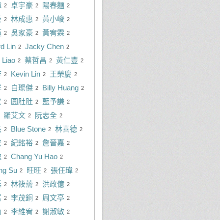
瑋
卓宇豪
陽春麵
2
2
2
豪
林成惠
黃小峻
2
2
2
蓮
吳家豪
黃宥霖
2
2
2
d Lin
Jacky Chen
2
2
 Liao
蔡哲昌
黃仁豐
2
2
2
芳
Kevin Lin
王榮慶
2
2
2
洋
白璨傑
Billy Huang
2
2
2
宏
圓肚肚
藍予謙
2
2
2
羅艾文
阮志全
2
2
杰
Blue Stone
林喜德
2
2
2
宏
紀銘裕
詹晉嘉
2
2
2
融
Chang Yu Hao
2
2
ng Su
旺旺
張任瑋
2
2
2
廷
林筱薷
洪政億
2
2
2
富
李茂銅
周文亭
2
2
2
勳
李維宥
謝淑敏
2
2
2