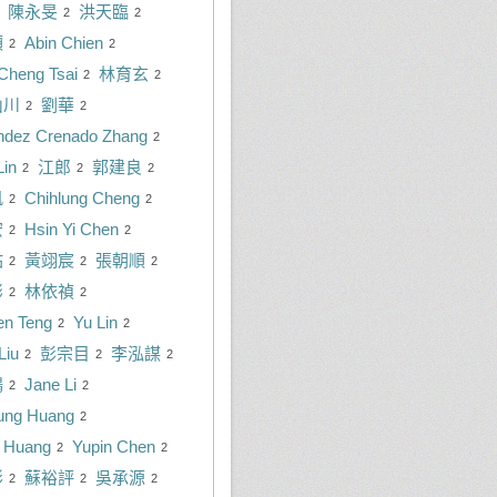
陳永旻
洪天臨
2
2
順
Abin Chien
2
2
Cheng Tsai
林育玄
2
2
山川
劉華
2
2
ndez Crenado Zhang
2
Lin
江郎
郭建良
2
2
2
帆
Chihlung Cheng
2
2
宏
Hsin Yi Chen
2
2
佑
黃翊宸
張朝順
2
2
2
彬
林依禎
2
2
en Teng
Yu Lin
2
2
Liu
彭宗目
李泓謀
2
2
2
鴻
Jane Li
2
2
sung Huang
2
n Huang
Yupin Chen
2
2
彰
蘇裕評
吳承源
2
2
2