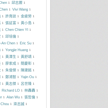
Chen
邱志鏗
1
1
Chen
Vivi Wang
1
1
強
許育誌
金疲勞
1
1
1
鈺
張証富
黃小島
1
1
1
杰
Chen Chien YI
1
1
宏
邱培倫
1
1
-An Chen
Eric Su
1
1
縣
Yongjie Huang
1
1
達
黃澤生
黃舒靖
1
1
1
曼
廖家成
簡慶彰
1
1
1
秋
朱俊傑
陳建銘
1
1
1
偉
鄭鴻智
Yajin Ou
1
1
1
瑋
黃志傑
呂世隆
1
1
1
Richard LO
林轟轟
1
1
er
Alan Wu
張哲倫
1
1
1
 Chou
梁志誠
1
1