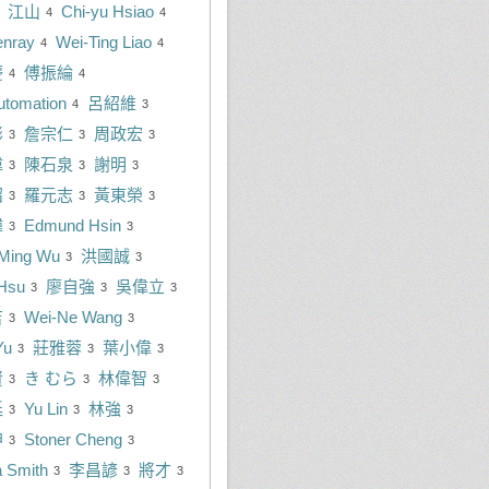
江山
Chi-yu Hsiao
4
4
enray
Wei-Ting Liao
4
4
慶
傅振綸
4
4
utomation
呂紹維
4
3
彬
詹宗仁
周政宏
3
3
3
偉
陳石泉
謝明
3
3
3
紹
羅元志
黃東榮
3
3
3
緯
Edmund Hsin
3
3
Ming Wu
洪國誠
3
3
Hsu
廖自強
吳偉立
3
3
3
吉
Wei-Ne Wang
3
3
Yu
莊雅蓉
葉小偉
3
3
3
賢
き むら
林偉智
3
3
3
廷
Yu Lin
林強
3
3
3
坤
Stoner Cheng
3
3
 Smith
李昌諺
將才
3
3
3