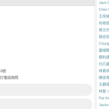
Jack 
Chen 
王保
何奇
黃文
趙志
Chung
蕭煌
顏利
凹凸
林素
3號
陳佳
打電話詢問
王麒
林楚
1
Par K
Jacko