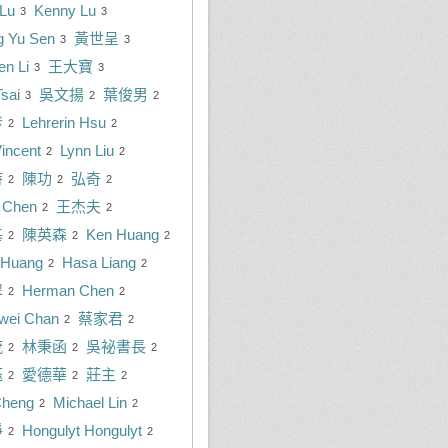
 Lu
Kenny Lu
3
3
g Yu Sen
黃世呈
3
3
en Li
王大寶
3
3
sai
吳文揚
葉俊男
3
2
2
爹
Lehrerin Hsu
2
2
incent
Lynn Liu
2
2
持
陳功
弘奇
2
2
2
 Chen
王杰夫
2
2
基
陳英森
Ken Huang
2
2
2
 Huang
Hasa Liang
2
2
翠
Herman Chen
2
2
wei Chan
蔡家君
2
2
茂
林秉函
吳祕書長
2
2
2
鈺
愛德華
莊主
2
2
2
Cheng
Michael Lin
2
2
淨
Hongulyt Hongulyt
2
2