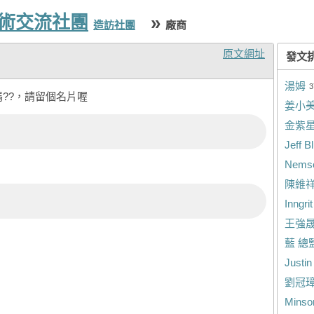
技術交流社團
»
造訪社團
廠商
原文網址
發文
湯姆
3
嗎??，請留個名片喔
姜小
金紫
Jeff B
Nems
陳維
Inngri
王強
藍 總
Justi
劉冠
Minso