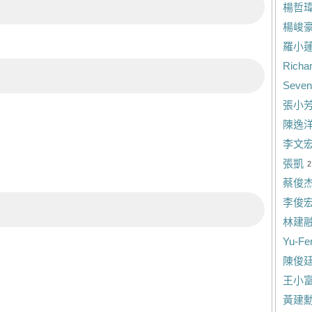
楊哲
楊峻
羅小
Richar
Seven
張小
陳逸
李文
張凱
2
蔡俊
李俊
林建
Yu-Fe
陳俊
王小
黃建