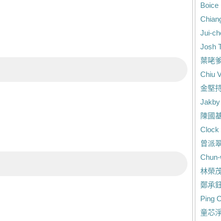
Boice
Chian
Jui-ch
Josh T
葉咾
Chiu V
金堅
Jakby
陳國
Clock
曾派
Chun-
林榮
鄭承
Ping 
童芯