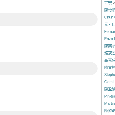
宗宏
2
陳怡
Chun 
元芳
Ferna
Enzo 
陳奕
賴冠
高嘉
陳文
Steph
Gemi 
陳盈
Pin-t
Marti
陳羿