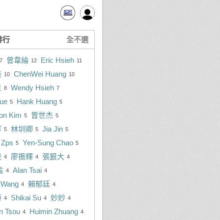
排行
全不選
曾韋綸
Eric Hsieh
7
12
11
美
ChenWei Huang
10
10
星
Wendy Hsieh
8
7
lue
Hank Huang
5
5
on Kim
曾世杰
5
5
祥
林圳卿
Jia Jin
5
5
5
t Zps
Yen-Sung Chao
5
5
晟
廖振輝
張狠大
4
4
4
監
Alan Tsai
4
4
n Wang
賴郁廷
4
4
璋
Shikai Su
妙妙
4
4
4
n Tsou
Huimin Zhuang
4
4