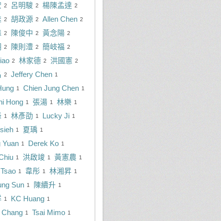
宏
呂明駿
楊陳孟達
2
2
2
雄
胡政源
Allen Chen
2
2
2
森
陳俊中
黃念陽
2
2
2
翔
陳則澧
簡岐福
2
2
2
iao
林家德
洪國憲
2
2
2
昌
Jeffery Chen
2
1
 Hung
Chien Jung Chen
1
1
hi Hong
張湯
林樂
1
1
1
峰
林彥劭
Lucky Ji
1
1
1
sieh
夏瑀
1
1
 Yuan
Derek Ko
1
1
Chiu
洪啟竣
黃憲農
1
1
1
 Tsao
韋彤
林湘昇
1
1
1
ung Sun
陳續升
1
1
祥
KC Huang
1
1
l Chang
Tsai Mimo
1
1