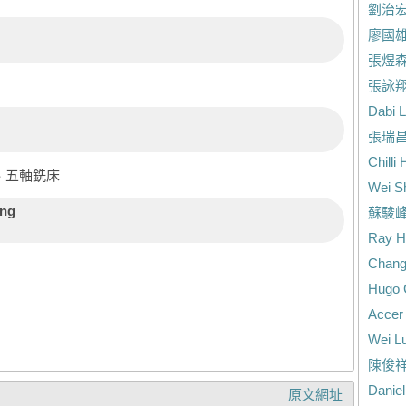
劉治
廖國
張煜
張詠
Dabi L
張瑞
Chilli
、五軸銑床
Wei S
ang
蘇駿
Ray H
Chang
Hugo 
Accer
Wei L
陳俊
Danie
原文網址