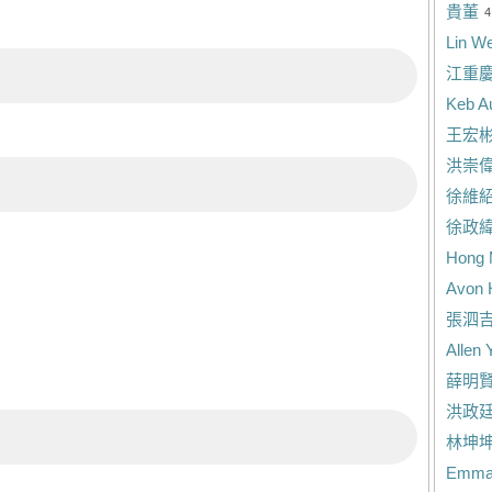
貴董
4
Lin W
江重
Keb A
王宏
洪崇
徐維
徐政
Hong 
Avon 
張泗
Allen 
薛明
洪政
林坤
Emma