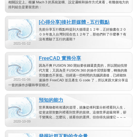
相關設定上。根據 Mach 3 的系統架構、設定邏輯和操作方式來看，有幾個地方的
排列組合是要留意的：
[心得分享]後社群媒體 - 五行觀點
先前分享五行觀點時提到大循環是１２年，正好臉書在２０
０９年進入台灣到現在也１２年了，那他們幹了什麼事？有
沒有應驗了五行的週期？
2021-01-12
FreeCAD 實務分享
因為不爽 FUSION 360 開始要收錢還貴貴的，所以開始找替
代方案；又因為受 FUSION 360 的操作習慣影響，轉換的痛
苦指數也不算低。但經過一些時間的洗腦調適後，已經能快
2021-01-06
速操作 FreeCAD 並且產生 G code 了，所以來跟大家分享這
一套的操作步驟和學習模式。
預知的能力
世界萬物都有相通的道理，就像從傅利葉分析裡看到人生，
從斐波那契數列裡看到世界的規律。這個世界超級簡單，卻
千變萬化，怎麼玩，就看你的選擇。但你得先搞懂它～～～
2020-10-09
發掘社群互動的含金量