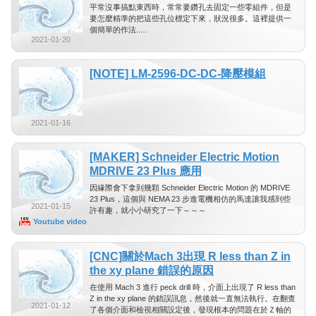
平常沒事搞點東西時，常常要鑽孔去固定一些零組件，但是
要怎麼精準的把這些孔位標定下來，狀況很多。這裡提供一
個簡單的作法.....
2021-01-20
[NOTE] LM-2596-DC-DC-降壓模組
2021-01-16
[MAKER] Schneider Electric Motion
MDRIVE 23 Plus 應用
因緣際會下拿到幾顆 Schneider Electric Motion 的 MDRIVE
23 Plus，這個與 NEMA 23 步進電機相仿的馬達讓我感到些
2021-01-15
許有趣，就小小研究了一下～～～
Youtube video
[CNC]關於Mach 3出現 R less than Z in
the xy plane 錯誤的原因
在使用 Mach 3 進行 peck drill 時，介面上出現了 R less than
Z in the xy plane 的錯誤訊息，然後就一直無法執行。在翻查
2021-01-12
了各個介面和檢視相關設定後，發現根本的問題在於Ｚ軸的