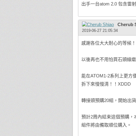
出手一台atom 2.0 包含
Cherub 
2019-06-27 21:05:34
感謝各位大大耐心的等候！
以後再也不用怕買石頭線磨
能在ATOM1-2系列上
拆下來慢慢清！！XDDD
轉接頭預購20組，開始出
預計2周內結束這個預購，
組件將由備取順位購入。