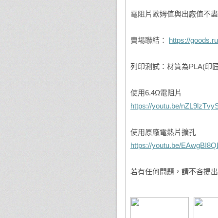
電阻片歐姆值與出廠值不盡
賣場聯結：
https://goods.
列印測試：材質為PLA(印匠
使用6.4Ω電阻片
https://youtu.be/nZL9lzTvy
使用原廠電熱片擴孔
https://youtu.be/EAwgBI8
若有任何問題，請不吝提出