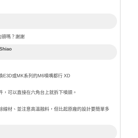
2的頭嗎？謝謝
Shiao
E3D或MK系列的M6噴嘴都行 XD
件，可以直接在六角台上就拆下噴頭。
除線材、並注意高溫融料，但比起原廠的設計要簡單多