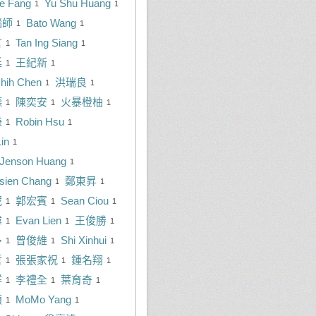
ie Fang
Yu Shu Huang
1
1
腦師
Bato Wang
1
1
言
Tan Ing Siang
1
1
廷
王紀新
1
1
hih Chen
洪瑞良
1
1
德
陳奕安
火暴橙柚
1
1
1
謙
Robin Hsu
1
1
in
1
Jenson Huang
1
sien Chang
鄭東昇
1
1
葳
郭宏賓
Sean Ciou
1
1
1
偉
Evan Lien
王俊勝
1
1
1
多
曾俊維
Shi Xinhui
1
1
1
哲
張張家祝
鍾名翔
1
1
1
祥
李禮全
葉育奇
1
1
1
碩
MoMo Yang
1
1