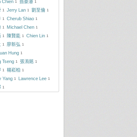
n Chien
翁豪濬
1
1
舜
Jerry Lan
劉至倫
1
1
1
谷
Cherub Shiao
1
1
勻
Michael Chen
1
1
栢
陳賢能
Chien Lin
1
1
1
上
廖新弘
1
1
uan Hung
1
g Tseng
張洧銘
1
1
得
楊崧柏
1
1
y Yang
Lawrence Lee
1
1
郡
1