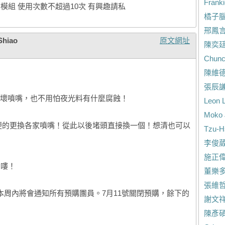
Frank
雷射模組 使用次數不超過10次 有興趣請私
橘子
邢鳳
Shiao
原文網址
陳奕
Chunc
陳維
張辰
壞噴嘴，也不用怕夜光料有什麼腐蝕！
Leon L
Moko 
更方便的更換各家噴嘴！從此以後堵頭直接換一個！想清也可以
Tzu-H
李俊
施正
貨嘍！
董樂
張維
本周內將會通知所有預購團員。7月11號關閉預購，餘下的
謝文
陳彥