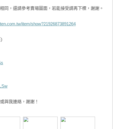
相同，還請參考賣場圖面，若能接受請再下標，謝謝。
ruten.com.tw/item/show?21926873891264
)
Ss
QLSw
或與我連絡，謝謝！