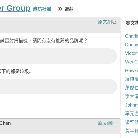
er Group
»
造訪社團
雷射
原文網址
發文
Charli
試雷射掃描機，請問有沒有推薦的品牌呢？
Danny
Victo
Wei-C
Hawke
下的都是垃圾...
羅瑱
蕭傑
李大
Johnn
辜元
梁啓
 Chen
原文網址
黃宇