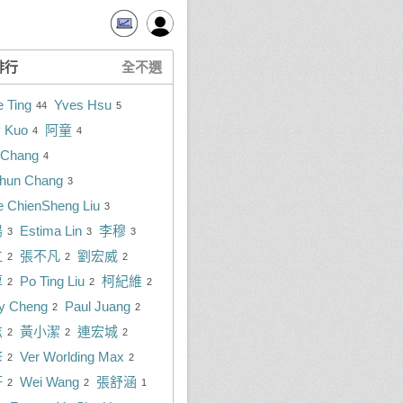
排行
全不選
e Ting
Yves Hsu
44
5
 Kuo
阿童
4
4
r Chang
4
hun Chang
3
 ChienSheng Liu
3
陽
Estima Lin
李穆
3
3
3
仁
張不凡
劉宏威
2
2
2
淳
Po Ting Liu
柯紀維
2
2
2
y Cheng
Paul Juang
2
2
志
黃小潔
連宏城
2
2
2
修
Ver Worlding Max
2
2
軒
Wei Wang
張舒涵
2
2
1