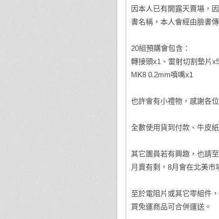
因本人已有開露天賣場，因
書名稱，本人會經由臉書傳
20組預購會包含：
轉接頭x1、雷射切割墊片x5、
MK8 0.2mm噴嘴x1
也許會有小禮物，感謝各位
全數使用貨到付款、牛皮紙
其它團員若有興趣，也請至
月賣有剩，8月會在北美市
至於電阻片或其它零組件，
買免運商品可合併運送。