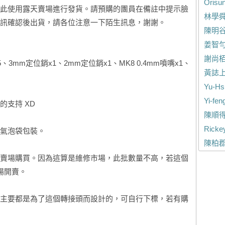
Orisu
此使用露天賣場進行發貨。請預購的團員在備註中提示臉
林學
訊確認後出貨，請各位注意一下陌生訊息，謝謝。
陳明
姜智
謝尚
3mm定位銷x1、2mm定位銷x1、MK8 0.4mm噴嘴x1、
黃誌
Yu-Hs
Yi-fen
的支持 XD
陳順
Ricke
氣泡袋包裝。
陳柏
賣場購買。因為這算是維修市場，此批數量不高，若這個
場開賣。
主要都是為了這個轉接頭而設計的，可自行下標，若有購