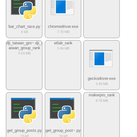
bar_chart_race.py
chromedriver.exe
6 kB
7.70 MB
dji_taiwan_gro~.dji_t
etlab_rank
aiwan_group_rank
3.49 MB
5.03 MB
geckodriver.exe
3.40 MB
makerpro_rank
8.79 MB
get_group_posts.py
get_group_post~.py
13 kB
24 kB