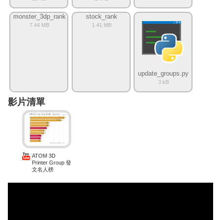
monster_3dp_rank
stock_rank
7.44 MB
1.41 MB
update_groups.py
3 kB
影片清單
ATOM 3D
Printer Group 發
文名人榜