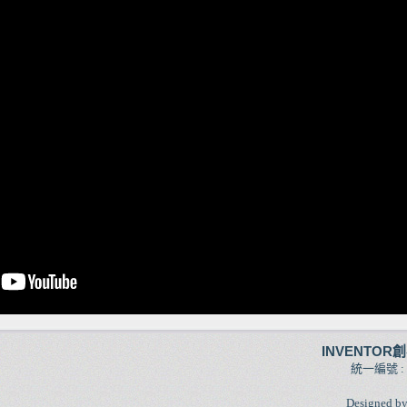
INVENTOR
統一編號 :
Designed b