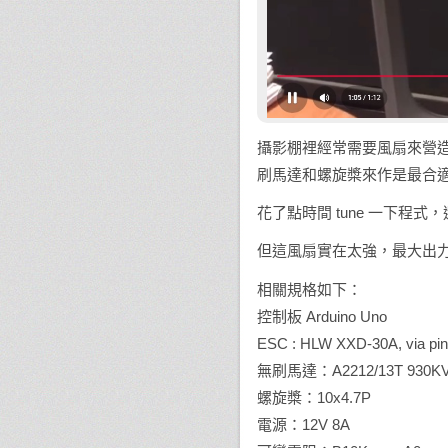
攝影棚裡經常需要風扇來營
刷馬達和螺旋槳來作是最合適的
花了點時間 tune 一下程
但這風扇實在太強，最大出
相關規格如下：
控制板 Arduino Uno
ESC : HLW XXD-30A, via pin
無刷馬達：A2212/13T 930K
螺旋槳：10x4.7P
電源：12V 8A