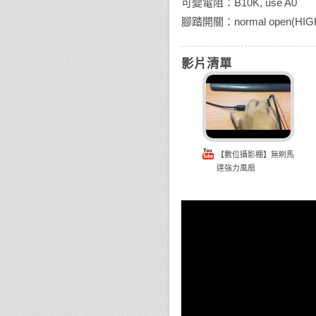
可變電阻：B10K, use A0
腳踏開關：normal open(HIGH),
影片清單
【數位攝影棚】無刷馬
達強力風扇