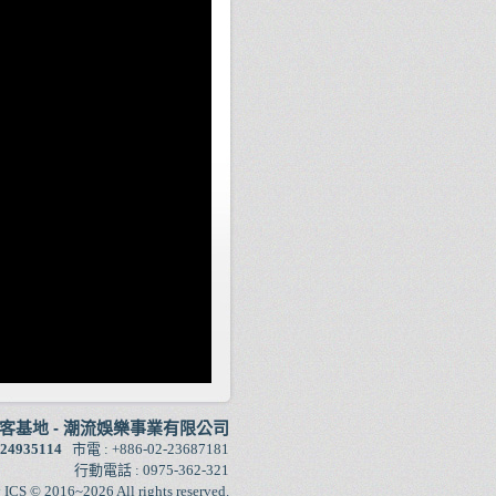
側拍架試用 - Mac mini server
2010 SSD replacement
庫存管理系統上線！
鉛酸電池復活技巧
中科自造一日遊-雷射切割課程
[文件]蓄电池充放电电源模块
板 集成电压表 欠压过压保护
定时充放电
用 ESP8266 架設 HTTPS 伺
服器
[心得分享] 最近比較煩 - 網路
亂象
[MEMS應用] BikeSpark 自行
車煞車燈
[回收] 通用物資回收價格
[電機] 三相電機配線筆記
[CNC]真空吸盤及切削液槽
[GEEK] 自製 3D 全象術投影
創客基地
-
潮流娛樂事業有限公司
24935114
市電 : +886-02-23687181
[3DP] 牽絲抑制
行動電話 : 0975-362-321
[3DP] 關於堵料
y
ICS
© 2016~2026 All rights reserved.