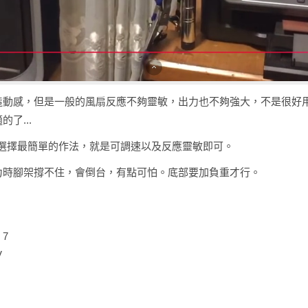
造動感，但是一般的風扇反應不夠靈敏，出力也不夠強大，不是很好
了...
式，選擇最簡單的作法，就是可調速以及反應靈敏即可。
力時腳架撐不住，會倒台，有點可怕。底部要加負重才行。
 7
V