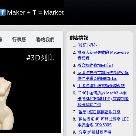
Maker + T = Market
創客情報
器
行事曆
聯絡我們
[雜記] 初心
機器人就是失敗的 Metaverse
實體版
辦公椅維修加固筆記
家用洗衣機定期拆洗是避免異
位性皮膚炎的關鍵因素
手搖絞盤升級電動遙控改裝
[CNC] 如何透過 Mach3 控制
卡(BSMCE04U-PP) 來控制變
頻器驅動主軸
[哲學] 假日搞搞雷射升級
[數位攝影棚] 可程式調變 LED
電源維修 DPX800S
[分享]超細排線焊接