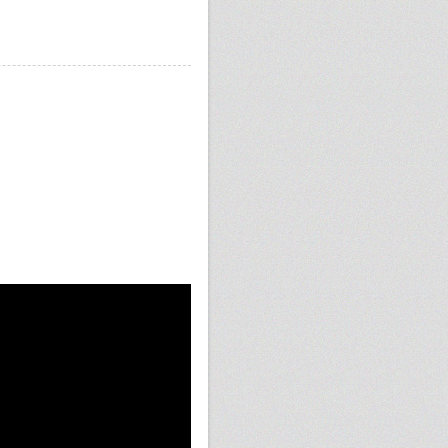
[NOTE] LM-2596-DC-DC-降壓
模組
[MAKER] Schneider Electric
Motion MDRIVE 23 Plus 應用
[CNC]關於Mach 3出現 R less
than Z in the xy plane 錯誤的
原因
[心得分享]後社群媒體 - 五行
觀點
FreeCAD 實務分享
預知的能力
發掘社群互動的含金量
[maker] 真空吸盤之負壓產生
系統
[開箱]海底撈自煮火鍋試吃 87
度不會更高！
惡搞之用文氏管來抽真空桶
EPSON 1390 洗噴頭 Part II
UV平噴機噴頭堵塞維修記錄
(EPSON 1390噴頭)