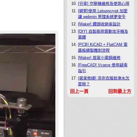
[分享] 空壓機維修及使用心得
[網管]使用 Letsencrypt 加密
讓 webmin 管理系統更安全
[Maker] 鑽頭收納盒設計
[DIY] 自製兩用電動攻牙機及
電鑽
[PCB] KiCAD + FlatCAM 電
路板繪製雕刻流程
[Maker] 居家小電鍋維修
[FreeCAD] Vcarve 使用疑南
指引
[居家修繕] 洗完衣服就淹水怎
麼辦？
回上一頁
回到最上方
[3DP] 自組 Delta 多用途加工
機
[看影片學技術] 老機車翻新用
到的化學常識
[3DP] ATOM 2.0 重組成果分
享
[數位攝影棚] 模組化無縫牆施
作