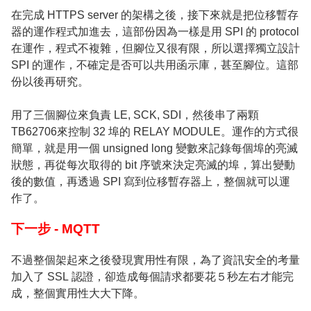
在完成 HTTPS server 的架構之後，接下來就是把位移暫存
器的運作程式加進去，這部份因為一樣是用 SPI 的 protocol
在運作，程式不複雜，但腳位又很有限，所以選擇獨立設計
SPI 的運作，不確定是否可以共用函示庫，甚至腳位。這部
份以後再研究。
用了三個腳位來負責 LE, SCK, SDI，然後串了兩顆
TB62706來控制 32 埠的 RELAY MODULE。運作的方式很
簡單，就是用一個 unsigned long 變數來記錄每個埠的亮滅
狀態，再從每次取得的 bit 序號來決定亮滅的埠，算出變動
後的數值，再透過 SPI 寫到位移暫存器上，整個就可以運
作了。
下一步 - MQTT
不過整個架起來之後發現實用性有限，為了資訊安全的考量
加入了 SSL 認證，卻造成每個請求都要花５秒左右才能完
成，整個實用性大大下降。