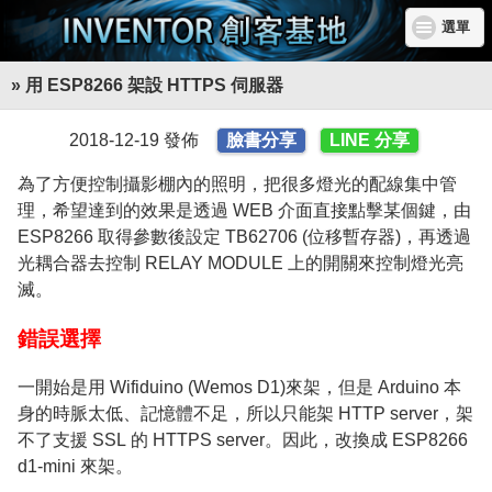
選單
» 用 ESP8266 架設 HTTPS 伺服器
2018-12-19 發佈
臉書分享
LINE 分享
為了方便控制攝影棚內的照明，把很多燈光的配線集中管
理，希望達到的效果是透過 WEB 介面直接點擊某個鍵，由
ESP8266 取得參數後設定 TB62706 (位移暫存器)，再透過
光耦合器去控制 RELAY MODULE 上的開關來控制燈光亮
滅。
錯誤選擇
一開始是用 Wifiduino (Wemos D1)來架，但是 Arduino 本
身的時脈太低、記憶體不足，所以只能架 HTTP server，架
不了支援 SSL 的 HTTPS server。因此，改換成 ESP8266
d1-mini 來架。