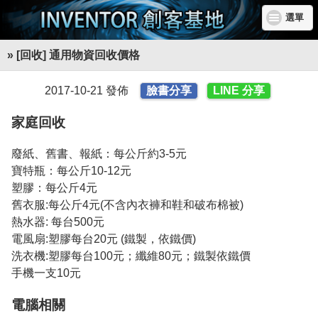
選單
» [回收] 通用物資回收價格
2017-10-21 發佈
臉書分享
LINE 分享
家庭回收
廢紙、舊書、報紙：每公斤約3-5元
寶特瓶：每公斤10-12元
塑膠：每公斤4元
舊衣服:每公斤4元(不含內衣褲和鞋和破布棉被)
熱水器: 每台500元
電風扇:塑膠每台20元 (鐵製，依鐵價)
洗衣機:塑膠每台100元；纖維80元；鐵製依鐵價
手機一支10元
電腦相關