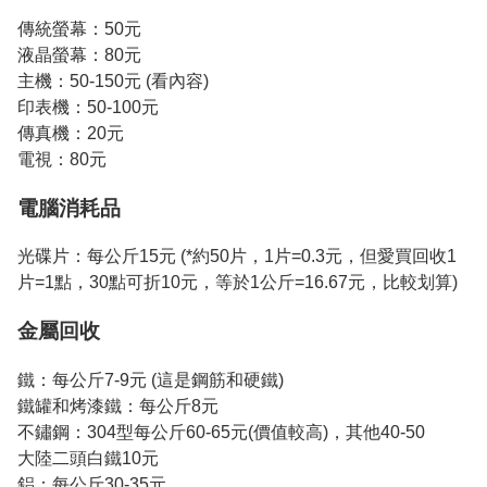
傳統螢幕：50元
液晶螢幕：80元
主機：50-150元 (看內容)
印表機：50-100元
傳真機：20元
電視：80元
電腦消耗品
光碟片：每公斤15元 (*約50片，1片=0.3元，但愛買回收1
片=1點，30點可折10元，等於1公斤=16.67元，比較划算)
金屬回收
鐵：每公斤7-9元 (這是鋼筋和硬鐵)
鐵罐和烤漆鐵：每公斤8元
不鏽鋼：304型每公斤60-65元(價值較高)，其他40-50
大陸二頭白鐵10元
鋁：每公斤30-35元